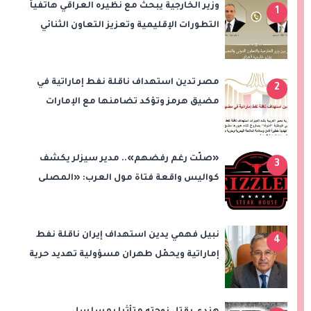
وزير الخارجية يبحث مع نظيره العراقي هاتفياً
1
التطورات الإقليمية وتعزيز التعاون الثنائي
مصر تدين استهداف ناقلة نفط إماراتية في
2
مضيق هرمز وتؤكد تضامنها مع الإمارات
«صلّت رغم رفضهم».. مدير سيزلر يكشف
3
كواليس واقعة فتاة مول العرب: «المصلى
على بُعد 50 متر»
نبيل فهمي يدين استهداف إيران ناقلة نفط
4
إماراتية ويحمّل طهران مسؤولية تهديد حرية
الملاحة بمضيق هرمز