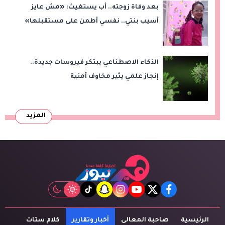
بعد وفاة زوجته.. أب يستغيث: «مش عايز
أسيب بنتي.. نفسي أطمن على مستقبلها»
الذكاء الاصطناعي يبتكر فيروسات جديدة..
إنجاز علمي يثير مخاوف أمنية
المزيد
tiktok
snapchat
instagram
youtube
twitter
facebook
الرئيسية
صاحبة المعالى
أخبار وتقارير
كلام ستات