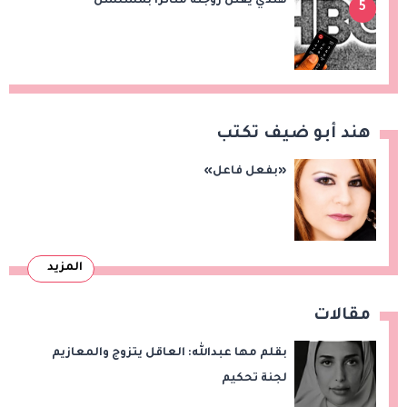
هندي يقتل زوجته متأثرا بمسلسل
5
هند أبو ضيف تكتب
«بفعل فاعل»
المزيد
مقالات
بقلم مها عبدالله: العاقل يتزوج والمعازيم
لجنة تحكيم