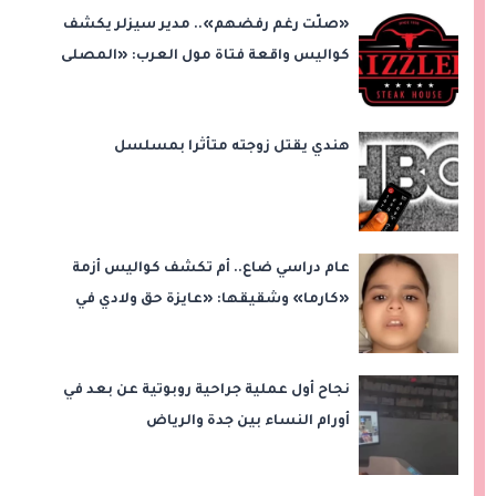
«صلّت رغم رفضهم».. مدير سيزلر يكشف
كواليس واقعة فتاة مول العرب: «المصلى
على بُعد 50 متر»
هندي يقتل زوجته متأثرا بمسلسل
عام دراسي ضاع.. أم تكشف كواليس أزمة
«كارما» وشقيقها: «عايزة حق ولادي في
التعليم»
نجاح أول عملية جراحية روبوتية عن بعد في
أورام النساء بين جدة والرياض