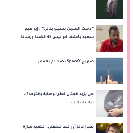
“دخلت السجن بسبب بناتي”.. إبراهيم
سعيد يكشف كواليس 45 قضية ورسالة
مؤثرة لابنتيه
صاروخ SpaceX يصطدم بالقمر
هل يزيد الختان خطر الإصابة بالتوحد؟..
دراسة تجيب
بعد إحالة أوراقها للمفتي.. قضية سارة