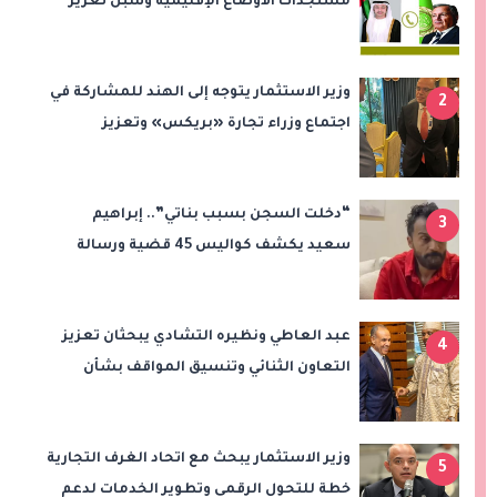
مستجدات الأوضاع الإقليمية وسبل تعزيز
الاستقرار
وزير الاستثمار يتوجه إلى الهند للمشاركة في
2
اجتماع وزراء تجارة «بريكس» وتعزيز
التعاون التجاري والاستثماري
“دخلت السجن بسبب بناتي”.. إبراهيم
3
سعيد يكشف كواليس 45 قضية ورسالة
مؤثرة لابنتيه
عبد العاطي ونظيره التشادي يبحثان تعزيز
4
التعاون الثنائي وتنسيق المواقف بشأن
قضايا الإقليم
وزير الاستثمار يبحث مع اتحاد الغرف التجارية
5
خطة للتحول الرقمي وتطوير الخدمات لدعم