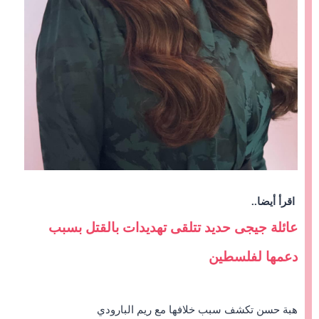
اقرأ أيضا..
عائلة جيجى حديد تتلقى تهديدات بالقتل بسبب
دعمها لفلسطين
هبة حسن تكشف سبب خلافها مع ريم البارودي