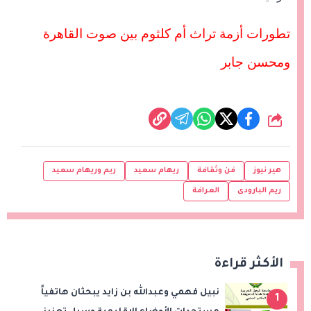
تطورات أزمة تراث أم كلثوم بين صوت القاهرة
ومحسن جابر
شارك
هير نيوز
فن وثقافة
ريهام سعيد
ريم وريهام سعيد
ريم البارودى
العرافة
الأكثر قراءة
نبيل فهمي وعبدالله بن زايد يبحثان هاتفياً
1