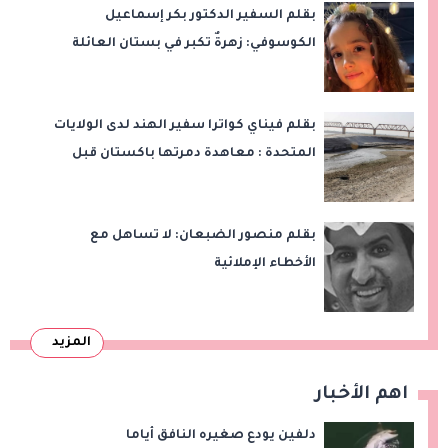
بقلم السفير الدكتور بكر إسماعيل
الكوسوفي: زهرةٌ تكبر في بستان العائلة
بقلم فيناي كواترا سفير الهند لدى الولايات
المتحدة : معاهدة دمرتها باكستان قبل
وقت طويل من تعليق الهند العمل بها
بقلم منصور الضبعان: لا تساهل مع
الأخطاء الإملائية
المزيد
اهم الأخبار
دلفين يودع صغيره النافق أياما