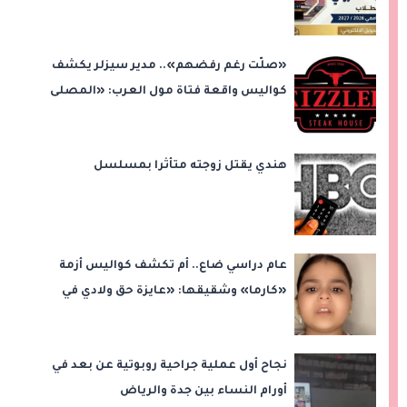
«صلّت رغم رفضهم».. مدير سيزلر يكشف
كواليس واقعة فتاة مول العرب: «المصلى
على بُعد 50 متر»
هندي يقتل زوجته متأثرا بمسلسل
عام دراسي ضاع.. أم تكشف كواليس أزمة
«كارما» وشقيقها: «عايزة حق ولادي في
التعليم»
نجاح أول عملية جراحية روبوتية عن بعد في
أورام النساء بين جدة والرياض