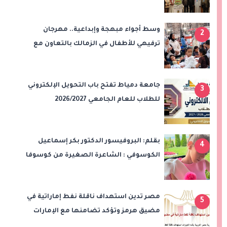
الاصطناعي والتحول الرقمي في التعليم
وسط أجواء مبهجة وإبداعية.. مهرجان
2
ترفيهي للأطفال في الزمالك بالتعاون مع
"علاء الدين"
جامعة دمياط تفتح باب التحويل الإلكتروني
3
للطلاب للعام الجامعي 2026/2027
بقلم: البروفيسور الدكتور بكر إسماعيل
4
الكوسوفي : الشاعرة الصغيرة من كوسوفا
مصر تدين استهداف ناقلة نفط إماراتية في
5
مضيق هرمز وتؤكد تضامنها مع الإمارات