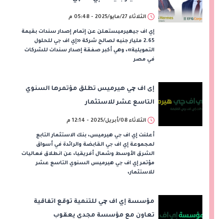
الثلاثاء 27/مايو/2025 - 05:48 م
إي اف چيهيرميستعلن عن إتمام إصدار سندات بقيمة
2.65 مليار جنيه لصالح شركة «إي اف چي للحلول
التمويلية»، وهي أكبر صفقة إصدار سندات للشركات
في مصر
إى اف چي هيرميس تطلق مؤتمرها السنوي
التاسع عشر للاستثمار
الثلاثاء 08/أبريل/2025 - 12:14 م
أعلنت إي اف چي هيرميس، بنك الاستثمار التابع
لمجموعة إي اف چي القابضة والرائدة في أسواق
الشرق الأوسط وشمال أفريقيا، عن انطلاق فعاليات
مؤتمر إي اف چي هيرميس السنوي التاسع عشر
للاستثمار،
مؤسسة إي اف چي للتنمية توقع اتفاقية
تعاون مع مؤسسة مجدي يعقوب