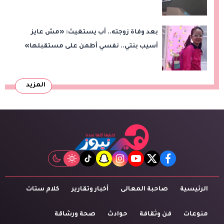
بعد وفاة زوجته.. أب يستغيث: «مش عايز
أسيب بنتي.. نفسي أطمن على مستقبلها»
المزيد
tiktok
snapchat
instagram
youtube
twitter
facebook
الرئيسية
صاحبة المعالى
أخبار وتقارير
كلام ستات
منوعات
فن وثقافة
حوادث
صحة ورشاقة