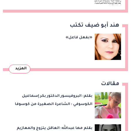
هند أبو ضيف تكتب
«بفعل فاعل»
المزيد
مقالات
بقلم: البروفيسور الدكتور بكر إسماعيل
الكوسوفي : الشاعرة الصغيرة من كوسوفا
بقلم مها عبدالله: العاقل يتزوج والمعازيم