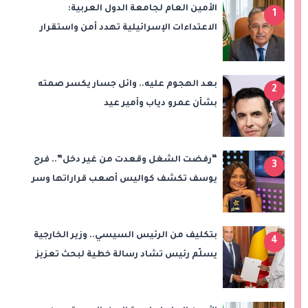
الأمين العام لجامعة الدول العربية:
1
الاعتداءات الإسرائيلية تهدد أمن واستقرار
المنطقة
بعد الهجوم عليه.. وائل جسار يكسر صمته
2
بشأن عمرو دياب وأمير عيد
“رفضت الشغل وقعدت من غير دخل”.. فرح
3
يوسف تكشف كواليس أصعب قراراتها وسر
اختفائها
بتكليف من الرئيس السيسي.. وزير الخارجية
4
يسلّم رئيس تشاد رسالة خطية لبحث تعزيز
الشراكة الاستراتيجية بين البلدين