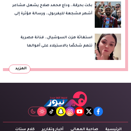
بكت بحرقة.. وداع محمد صلاح يشعل مشاعر
أشهر مشجعة لليفربول.. ورسالة مؤثرة إلى
ناديه الجديد
استغاثة هزت السوشيال.. فنانة مصرية
تتهم شخصًا بالاستيلاء على أموالها
وتكشف مفاجأة
المزيد
tiktok
snapchat
instagram
youtube
twitter
facebook
الرئيسية
صاحبة المعالى
أخبار وتقارير
كلام ستات