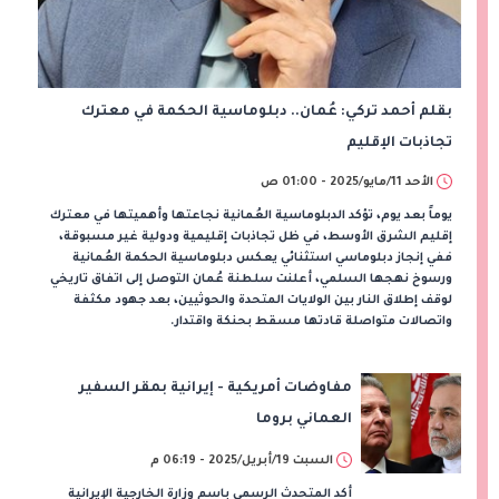
بقلم أحمد تركي: عُمان.. دبلوماسية الحكمة في معترك
تجاذبات الإقليم
الأحد 11/مايو/2025 - 01:00 ص
يوماً بعد يوم، تؤكد الدبلوماسية العُمانية نجاعتها وأهميتها في معترك
إقليم الشرق الأوسط، في ظل تجاذبات إقليمية ودولية غير مسبوقة،
ففي إنجاز دبلوماسي استثنائي يعكس دبلوماسية الحكمة العُمانية
ورسوخ نهجها السلمي، أعلنت سلطنة عُمان التوصل إلى اتفاق تاريخي
لوقف إطلاق النار بين الولايات المتحدة والحوثيين، بعد جهود مكثفة
واتصالات متواصلة قادتها مسقط بحنكة واقتدار.
مفاوضات أمريكية - إيرانية بمقر السفير
العماني بروما
السبت 19/أبريل/2025 - 06:19 م
أكد المتحدث الرسمي باسم وزارة الخارجية الإيرانية