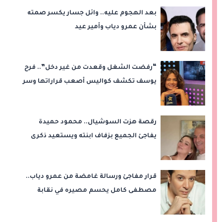
بعد الهجوم عليه.. وائل جسار يكسر صمته
بشأن عمرو دياب وأمير عيد
“رفضت الشغل وقعدت من غير دخل”.. فرح
يوسف تكشف كواليس أصعب قراراتها وسر
اختفائها
رقصة هزت السوشيال.. محمود حميدة
يفاجئ الجميع بزفاف ابنته ويستعيد ذكرى
من «حرب الفراولة»
قرار مفاجئ ورسالة غامضة من عمرو دياب..
مصطفى كامل يحسم مصيره في نقابة
الموسيقيين