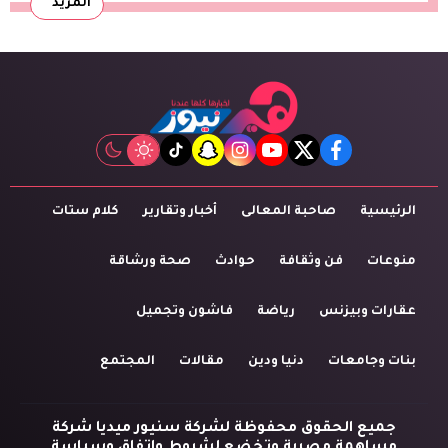
المزيد
tiktok
snapchat
instagram
youtube
twitter
facebook
الرئيسية
صاحبة المعالى
أخبار وتقارير
كلام ستات
منوعات
فن وثقافة
حوادث
صحة ورشاقة
عقارات وبيزنس
رياضة
فاشون وتجميل
بنات وجامعات
دنيا ودين
مقالات
المجتمع
جميع الحقوق محفوظة لشركة سنيور ميديا شركة