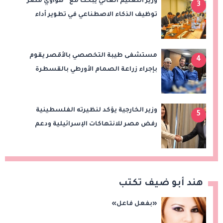
وزير التعليم العالي يبحث مع “هواوي مصر”
3
توظيف الذكاء الاصطناعي في تطوير أداء
الجامعات وبناء الكوادر الرقمية
مستشفى طيبة التخصصي بالأقصر يقوم
4
بإجراء زراعة الصمام الأورطي بالقسطرة
(TAVI)
وزير الخارجية يؤكد لنظيرته الفلسطينية
5
رفض مصر للانتهاكات الإسرائيلية ودعم
إقامة الدولة الفلسطينية
هند أبو ضيف تكتب
«بفعل فاعل»