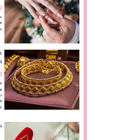
حل
ال
س
خ
ا
كت
ال
ش
ب