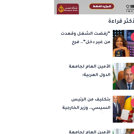
أكثر قراءة
“رفضت الشغل وقعدت
من غير دخل”.. فرح
يوسف تكشف كواليس
أصعب قراراتها وسر
الأمين العام لجامعة
اختفائها
الدول العربية:
الاعتداءات الإسرائيلية
تهدد أمن واستقرار
بتكليف من الرئيس
المنطقة
السيسي.. وزير الخارجية
يسلّم رئيس تشاد
رسالة خطية لبحث
الأمين العام لجامعة
تعزيز الشراكة