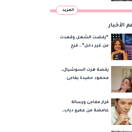
المزيد
م الأخبار
“رفضت الشغل وقعدت
من غير دخل”.. فرح
يوسف تكشف كواليس
أصعب قراراتها وسر
رقصة هزت السوشيال..
اختفائها
محمود حميدة يفاجئ
الجميع بزفاف ابنته
ويستعيد ذكرى من
قرار مفاجئ ورسالة
«حرب الفراولة»
غامضة من عمرو دياب..
مصطفى كامل يحسم
مصيره في نقابة