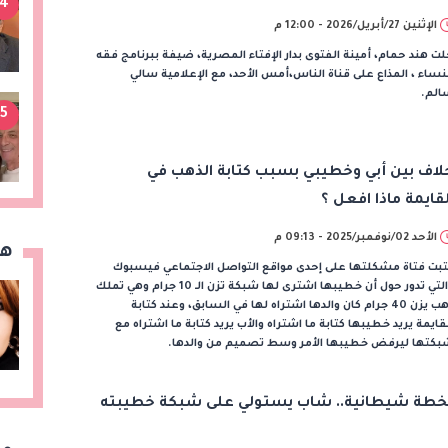
4
الإثنين 27/أبريل/2026 - 12:00 م
ت هند حمام، أمينة الفتوى بدار الإفتاء المصرية، ضيفة ببرنامج فقه
نساء ، المذاع على قناة الناس،أمس الأحد، مع الإعلامية سالي
الم.
5
لاف بين أبي وخطيبي بسبب كتابة الذهب في
لقايمة ماذا افعل ؟
الأحد 02/نوفمبر/2025 - 09:13 م
هن
بت فتاة مشكلتها على إحدى مواقع التواصل الاجتماعي فيسبوك
والتي تدور حول أن خطيبها اشترى لها شبكة تزن الـ 10 جرام وهي تملك
ذهب يزن 40 جرام كان والدها اشتراه لها في السابق، وعند كتابة
قايمة يريد خطيبها كتابة ما اشتراه والأب يريد كتابة ما اشتراه مع
بكتها ليرفض خطيبها الأمر وسط تصميم من والدها.
خطة شيطانية.. شاب يستولي على شبكة خطيبته