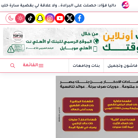
اد: حصلت على البراءة.. ولا علاقة لي بقضية سارة خليفة
سامو ز
tiktok
snapchat
instagram
youtube
twitter
facebook
القائمة
فاشون وتجميل
بنات وجامعات