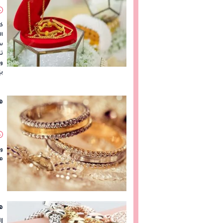
كت
ا
سن
تر
وي
بإ
ه
ور
هل
ه
ا