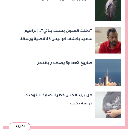
“دخلت السجن بسبب بناتي”.. إبراهيم
سعيد يكشف كواليس 45 قضية ورسالة
مؤثرة لابنتيه
صاروخ SpaceX يصطدم بالقمر
هل يزيد الختان خطر الإصابة بالتوحد؟..
دراسة تجيب
المزيد