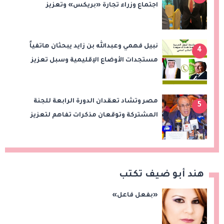
اجتماع وزراء تجارة «بريكس» وتعزيز
التعاون التجاري والاستثماري
نبيل فهمي وعبدالله بن زايد يبحثان هاتفياً
4
مستجدات الأوضاع الإقليمية وسبل تعزيز
الاستقرار
مصر وتشاد تعقدان الدورة الرابعة للجنة
5
المشتركة وتوقعان مذكرات تفاهم لتعزيز
التعاون في الصحة والنقل والتعليم والثقافة
هند أبو ضيف تكتب
«بفعل فاعل»