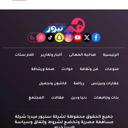
tiktok
snapchat
instagram
youtube
twitter
facebook
الرئيسية
صاحبة المعالى
أخبار وتقارير
كلام ستات
منوعات
فن وثقافة
حوادث
صحة ورشاقة
عقارات وبيزنس
رياضة
فاشون وتجميل
بنات وجامعات
دنيا ودين
مقالات
المجتمع
جميع الحقوق محفوظة لشركة سنيور ميديا شركة
مساهمة مصرية وتخضع لشروط وإتفاق وسياسة