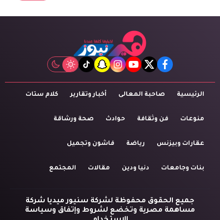
tiktok
snapchat
instagram
youtube
twitter
facebook
الرئيسية
صاحبة المعالى
أخبار وتقارير
كلام ستات
منوعات
فن وثقافة
حوادث
صحة ورشاقة
عقارات وبيزنس
رياضة
فاشون وتجميل
بنات وجامعات
دنيا ودين
مقالات
المجتمع
جميع الحقوق محفوظة لشركة سنيور ميديا شركة
مساهمة مصرية وتخضع لشروط وإتفاق وسياسة