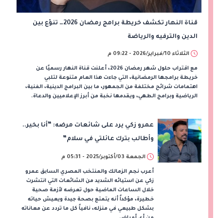
قناة النهار تكشف خريطة برامج رمضان 2026… تنوّع بين
الدين والترفيه والرياضة
الثلاثاء 10/فبراير/2026 - 09:22 م
مع اقتراب حلول شهر رمضان 2026، أعلنت قناة النهار رسميًا عن
خريطة برامجها الرمضانية، التي جاءت هذا العام متنوعة لتلبي
اهتمامات شرائح مختلفة من الجمهور، ما بين البرامج الدينية، الفنية،
الرياضية وبرامج الطهي، ويقدمها نخبة من أبرز الإعلاميين والدعاة.
عمرو زكي يرد على شائعات مرضه: “أنا بخير..
وأطالب بترك عائلتي في سلام”
الجمعة 03/أكتوبر/2025 - 05:31 م
أعرب نجم الزمالك والمنتخب المصري السابق عمرو
زكي عن استيائه الشديد من الشائعات التي انتشرت
خلال الساعات الماضية حول تعرضه لأزمة صحية
خطيرة، مؤكداً أنه يتمتع بصحة جيدة ويعيش حياته
بشكل طبيعي في منزله، نافياً كل ما تردد عن معاناته
من أي أمراض.