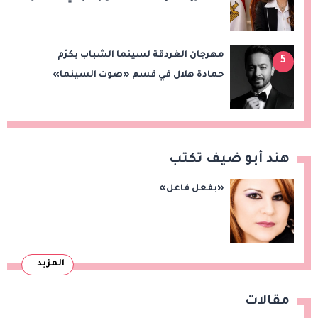
من رمضان وحدائق العاشر من رمضان
مهرجان الغردقة لسينما الشباب يكرّم
5
حمادة هلال في قسم «صوت السينما»
هند أبو ضيف تكتب
«بفعل فاعل»
المزيد
مقالات