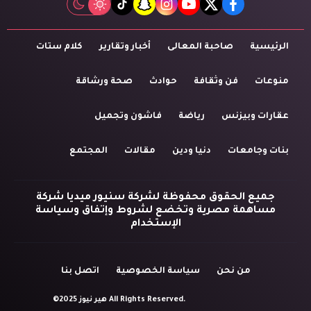
tiktok
snapchat
instagram
youtube
twitter
facebook
الرئيسية
صاحبة المعالى
أخبار وتقارير
كلام ستات
منوعات
فن وثقافة
حوادث
صحة ورشاقة
عقارات وبيزنس
رياضة
فاشون وتجميل
بنات وجامعات
دنيا ودين
مقالات
المجتمع
جميع الحقوق محفوظة لشركة سنيور ميديا شركة
مساهمة مصرية وتخضع لشروط وإتفاق وسياسة
الإستخدام
من نحن
سياسة الخصوصية
اتصل بنا
©2025 هير نيوز All Rights Reserved.