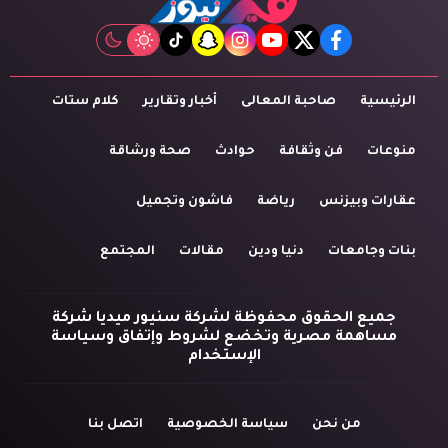
tiktok
snapchat
instagram
youtube
twitter
facebook
الرئيسية
صاحبة المعالى
أخبار وتقارير
كلام ستات
منوعات
فن وثقافة
حوادث
صحة ورشاقة
عقارات وبيزنس
رياضة
فاشون وتجميل
بنات وجامعات
دنيا ودين
مقالات
المجتمع
جميع الحقوق محفوظة لشركة سنيور ميديا شركة
مساهمة مصرية وتخضع لشروط وإتفاق وسياسة
الإستخدام
من نحن
سياسة الخصوصية
اتصل بنا