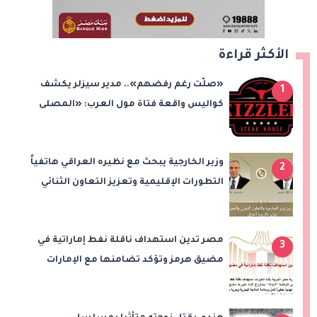
الأكثر قراءة
«صلّت رغم رفضهم».. مدير سيزلر يكشف
1
كواليس واقعة فتاة مول العرب: «المصلى
على بُعد 50 متر»
وزير الخارجية يبحث مع نظيره العراقي هاتفياً
2
التطورات الإقليمية وتعزيز التعاون الثنائي
مصر تدين استهداف ناقلة نفط إماراتية في
3
مضيق هرمز وتؤكد تضامنها مع الإمارات