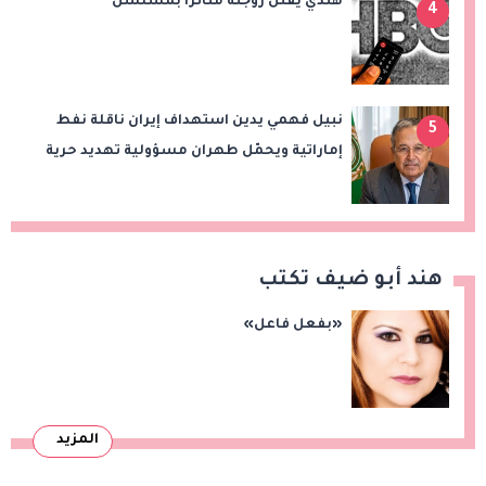
هندي يقتل زوجته متأثرا بمسلسل
4
نبيل فهمي يدين استهداف إيران ناقلة نفط
5
إماراتية ويحمّل طهران مسؤولية تهديد حرية
الملاحة بمضيق هرمز
هند أبو ضيف تكتب
«بفعل فاعل»
المزيد