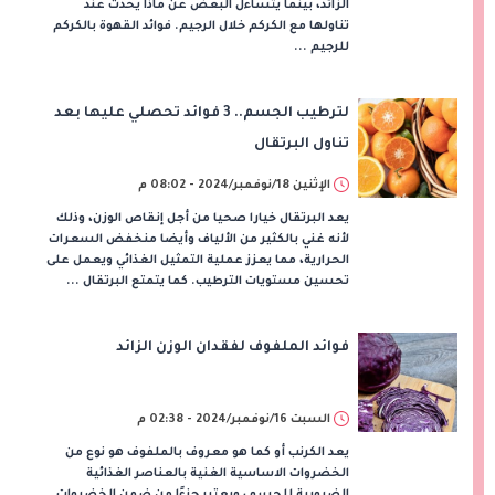
الزائد، بينما يتساءل البعض عن ماذا يحدث عند
تناولها مع الكركم خلال الرجيم. فوائد القهوة بالكركم
للرجيم ...
لترطيب الجسم.. 3 فوائد تحصلي عليها بعد
تناول البرتقال
الإثنين 18/نوفمبر/2024 - 08:02 م
يعد البرتقال خيارا صحيا من أجل إنقاص الوزن، وذلك
لأنه غني بالكثير من الألياف وأيضا منخفض السعرات
الحرارية، مما يعزز عملية التمثيل الغذائي ويعمل على
تحسين مستويات الترطيب. كما يتمتع البرتقال ...
فوائد الملفوف لفقدان الوزن الزائد
السبت 16/نوفمبر/2024 - 02:38 م
يعد الكرنب أو كما هو معروف بالملفوف هو نوع من
الخضروات الاساسية الغنية بالعناصر الغذائية
الضرورية للجسم، ويعتبر جزءًا من ضمن الخضروات