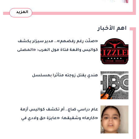
المزيد
اهم الأخبار
«صلّت رغم رفضهم».. مدير سيزلر يكشف
كواليس واقعة فتاة مول العرب: «المصلى
على بُعد 50 متر»
هندي يقتل زوجته متأثرا بمسلسل
عام دراسي ضاع.. أم تكشف كواليس أزمة
«كارما» وشقيقها: «عايزة حق ولادي في
التعليم»