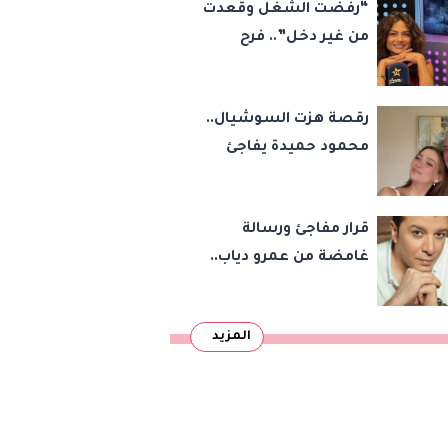
“رفضت الشغل وقعدت
من غير دخل”.. فرح
يوسف تكشف كواليس
أصعب قراراتها وسر
رقصة هزت السوشيال..
اختفائها
محمود حميدة يفاجئ
الجميع بزفاف ابنته
ويستعيد ذكرى من
قرار مفاجئ ورسالة
«حرب الفراولة»
غامضة من عمرو دياب..
مصطفى كامل يحسم
مصيره في نقابة
المزيد
الموسيقيين