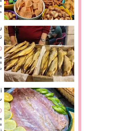
ال
ال
ص
ل
ت
وج
ال
يت
أ
س
ال
ت