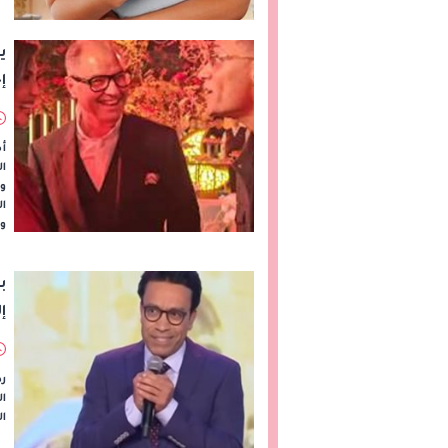
ي
إ
أص
ال
وك
ا
و
ب
إ
رد
ال
ال