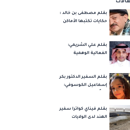
الات
بقلم مصطفى بن خالد :
حكايات تكتبها الأماكن
بقلم علي الشريمي:
الفعالية الوهمية
بقلم السفير الدكتور بكر
إسماعيل الكوسوفي:
زهرةٌ تكبر في بستان
العائلة
بقلم فيناي كواترا سفير
الهند لدى الولايات
المتحدة : معاهدة