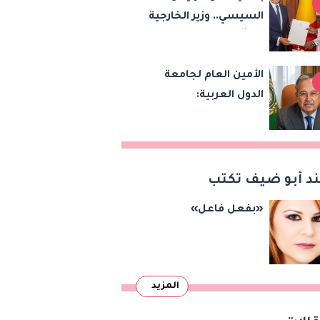
السيسي.. وزير الخارجية
تقنيات 6G
يسلّم رئيس تشاد
رسالة خطية لبحث
الأمين العام لجامعة
تعزيز الشراكة
الدول العربية:
الاستراتيجية بين
الاعتداءات الإسرائيلية
البلدين
تهدد أمن واستقرار
المنطقة
د أبو ضيف تكتب
«بفعل فاعل»
المزيد