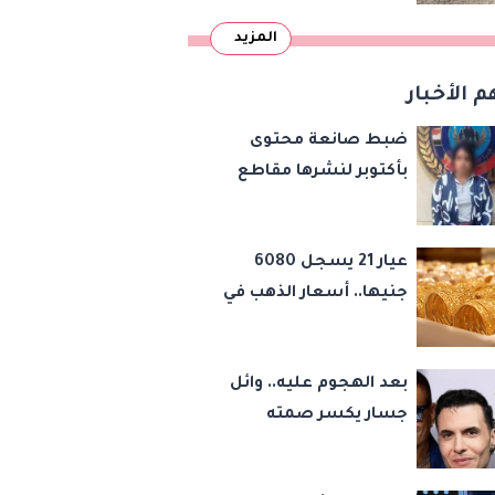
دمرتها باكستان قبل
المزيد
وقت طويل من تعليق
الهند العمل بها
م الأخبار
ضبط صانعة محتوى
بأكتوبر لنشرها مقاطع
رقص خادشة للحياء
لتحقيق المشاهدات
عيار 21 يسجل 6080
والأرباح
جنيها.. أسعار الذهب في
مصر اليوم السبت 8
أغسطس 2026
بعد الهجوم عليه.. وائل
جسار يكسر صمته
بشأن عمرو دياب وأمير
عيد