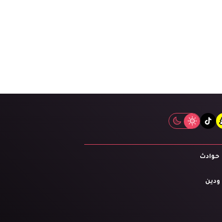
tiktok
snapcha
inst
حوادث
 ودين