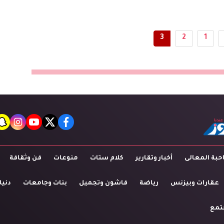
3
2
1
t
agram
youtube
twitter
facebook
بة المعالى
أخبار وتقارير
كلام ستات
منوعات
فن وثقافة
عقارات وبيزنس
رياضة
فاشون وتجميل
بنات وجامعات
دنيا
تمع