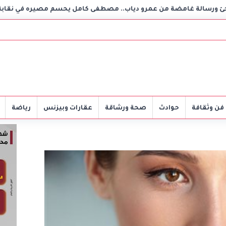
 دياب.. مصطفى كامل يحسم مصيره في نقابة الموسيقيين
بق
فن وثقافة
حوادث
صحة ورشاقة
عقارات وبيزنس
رياضة