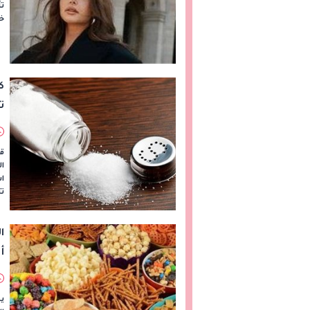
تأ
خل
ك
ت
ق
ال
اس
تت
ا
أ
يف