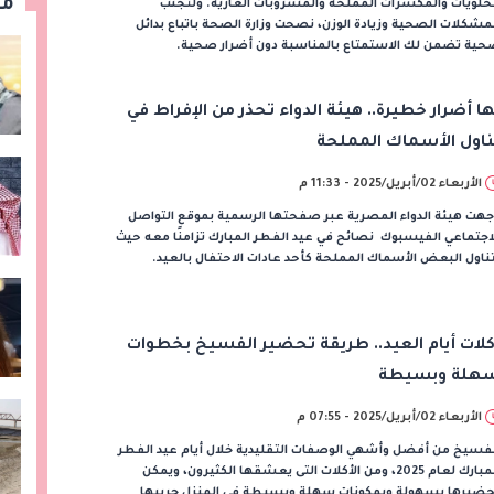
مق
حلويات والمكسرات المملحة والمشروبات الغازية. ولتجنب
مشكلات الصحية وزيادة الوزن، نصحت وزارة الصحة باتباع بدائل
حية تضمن لك الاستمتاع بالمناسبة دون أضرار صحية.
ها أضرار خطيرة.. هيئة الدواء تحذر من الإفراط في
ناول الأسماك المملحة
الأربعاء 02/أبريل/2025 - 11:33 م
هت هيئة الدواء المصرية عبر صفحتها الرسمية بموقع التواصل
اجتماعي الفيسبوك نصائح في عيد الفطر المبارك تزامنًا معه حيث
ناول البعض الأسماك المملحة كأحد عادات الاحتفال بالعيد.​
كلات أيام العيد.. طريقة تحضير الفسيخ بخطوات
هلة وبسيطة
الأربعاء 02/أبريل/2025 - 07:55 م
فسيخ من أفضل وأشهي الوصفات التقليدية خلال أيام عيد الفطر
المبارك لعام 2025، ومن الأكلات التى يعشقها الكثيرون، ويمكن
حضيرها بسهولة وبمكونات سهلة وبسيطة في المنزل جربيها