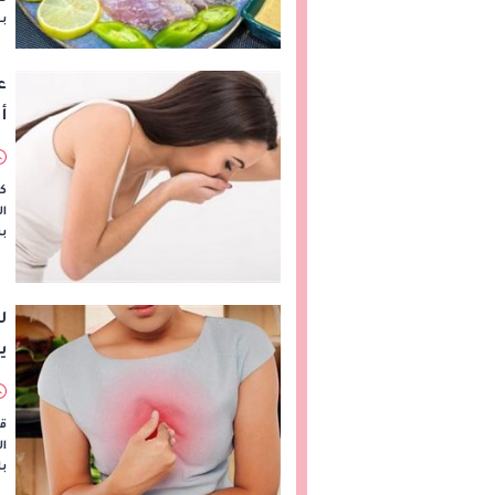
بط
ع
أ
ك
ال
ب
ي
ق
ا
با