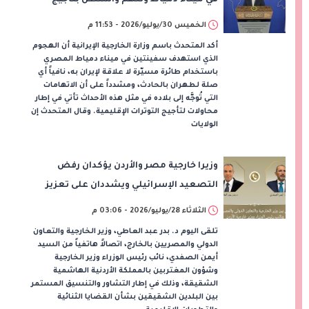
الصراع
الخميس 30/يوليو/2026 - 11:53 م
أكد المتحدث باسم وزارة الخارجية الإيرانية أن الهجوم
الذي استهدف سفينتين في ميناء دمياط المصري
باستخدام طائرة مسيّرة لا علاقة لإيران به، نافياً أي
صلة لطهران بالحادث، ومشدداً على أن الاتهامات
التي تُوجَّه إلى بلاده في مثل هذه الأحداث تأتي في إطار
محاولات لتأجيج التوترات الإقليمية. وقال المتحدث إن
الولايات
وزيرا خارجية مصر والأردن يؤكدان رفض
التصعيد الإسرائيلي ويشددان على تعزيز
التنسيق المشترك
الثلاثاء 28/يوليو/2026 - 03:06 م
تلقى اليوم د. بدر عبد العاطي، وزير الخارجية والتعاون
الدولي والمصريين بالخارج، اتصالاً هاتفياً من السيد
أيمن الصفدي، نائب رئيس الوزراء وزير الخارجية
وشؤون المغتربين بالمملكة الأردنية الهاشمية
الشقيقة، وذلك في إطار التشاور والتنسيق المستمر
بين البلدين الشقيقين بشأن القضايا الثنائية