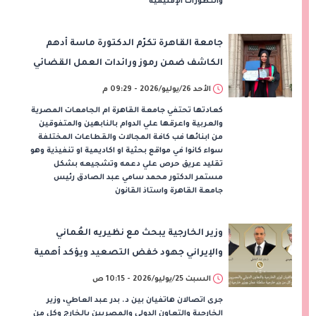
والتطورات الإقليمية
جامعة القاهرة تكرّم الدكتورة ماسة أدهم
الكاشف ضمن رموز ورائدات العمل القضائي
الأحد 26/يوليو/2026 - 09:29 م
كعادتها تحتفي جامعة القاهرة ام الجامعات المصرية
والعربية واعرقها علي الدوام بالنابهين والمتفوقين
من ابنائها فب كافة المجالات والقطاعات المختلفة
سواء كانوا في مواقع بحثية او اكاديمية او تنفيذية وهو
تقليد عريق حرص علي دعمه وتشجيعه بشكل
مستمر الدكتور محمد سامي عبد الصادق رئيس
جامعة القاهرة واستاذ القانون
وزير الخارجية يبحث مع نظيريه العُماني
والإيراني جهود خفض التصعيد ويؤكد أهمية
تأمين الملاحة
السبت 25/يوليو/2026 - 10:15 ص
جرى اتصالان هاتفيان بين د. بدر عبد العاطي، وزير
الخارجية والتعاون الدولي والمصريين بالخارج وكل من