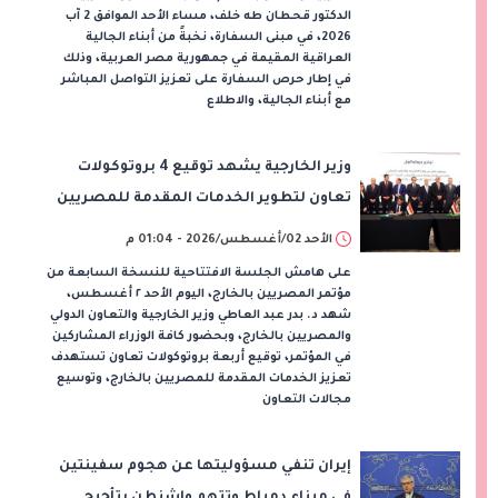
الدكتور قحطان طه خلف، مساء الأحد الموافق 2 آب
2026، في مبنى السفارة، نخبةً من أبناء الجالية
العراقية المقيمة في جمهورية مصر العربية، وذلك
في إطار حرص السفارة على تعزيز التواصل المباشر
مع أبناء الجالية، والاطلاع
وزير الخارجية يشهد توقيع 4 بروتوكولات
تعاون لتطوير الخدمات المقدمة للمصريين
بالخارج
الأحد 02/أغسطس/2026 - 01:04 م
على هامش الجلسة الافتتاحية للنسخة السابعة من
مؤتمر المصريين بالخارج، اليوم الأحد ٢ أغسطس،
شهد د. بدر عبد العاطي وزير الخارجية والتعاون الدولي
والمصريين بالخارج، وبحضور كافة الوزراء المشاركين
في المؤتمر، توقيع أربعة بروتوكولات تعاون تستهدف
تعزيز الخدمات المقدمة للمصريين بالخارج، وتوسيع
مجالات التعاون
إيران تنفي مسؤوليتها عن هجوم سفينتين
في ميناء دمياط وتتهم واشنطن بتأجيج