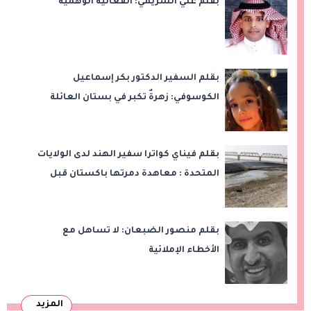
بقلم علي الشريمي: الفعالية الوهمية
بقلم السفير الدكتور بكر إسماعيل
الكوسوفي: زهرةٌ تكبر في بستان العائلة
بقلم فيناي كواترا سفير الهند لدى الولايات
المتحدة : معاهدة دمرتها باكستان قبل
وقت طويل من تعليق الهند العمل بها
بقلم منصور الضبعان: لا تساهل مع
الأخطاء الإملائية
المزيد