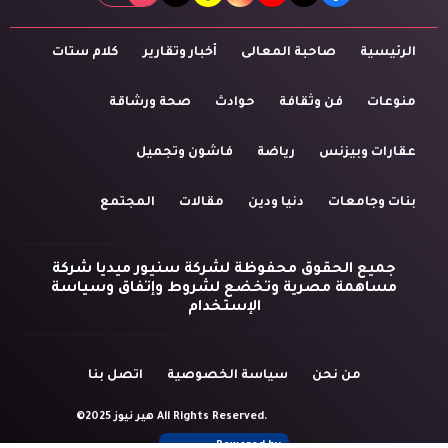
الرئيسية
صاحبة المعالى
أخبار وتقارير
كلام ستات
منوعات
فن وثقافة
حوادث
صحة ورشاقة
عقارات وبيزنس
رياضة
فاشون وتجميل
بنات وجامعات
دنيا ودين
مقالات
المجتمع
جميع الحقوق محفوظة لشركة سنيور ميديا شركة
مساهمة مصرية وتخضع لشروط وإتفاق وسياسة
الإستخدام
من نحن
سياسة الخصوصية
اتصل بنا
©2025 هير نيوز All Rights Reserved.
Powered by