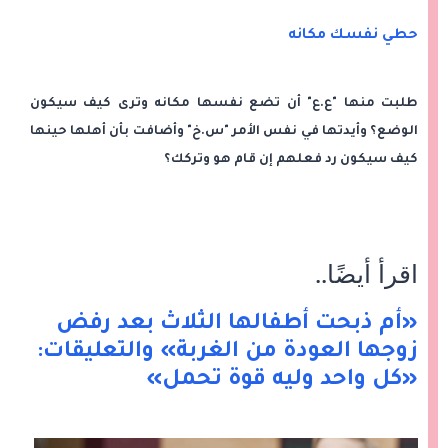
حطي نفسك مكانه
طلبت منها "ع.ع" أن تضع نفسها مكانه وترى كيف سيكون
الوضع؟ وأيدتها في نفس الأمر "س.خ" وأضافت بأن أهلها حينها
كيف سيكون رد فعلهم إن قام هو وتركك؟
اقرأ أيضًا
..
«أم ذبحت أطفالها الثلاث بعد رفض
زوجها العودة من الغربة» والتعليقات:
«كل واحد وليه قوة تحمل»