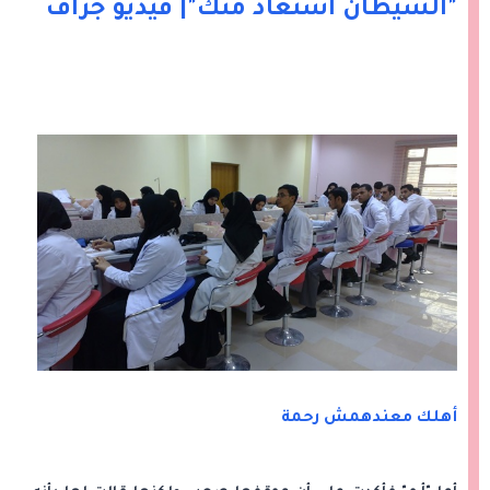
"الشيطان استعاذ منك"| فيديو جراف
أهلك معندهمش رحمة