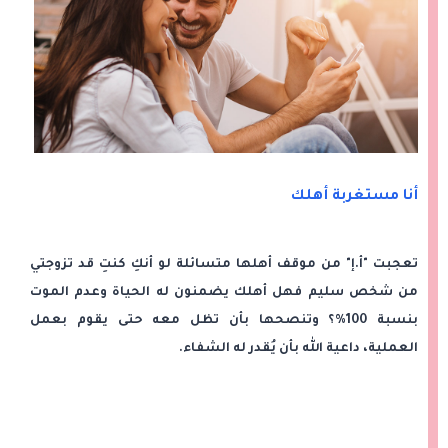
أنا مستغربة أهلك
تعجبت "أ.إ" من موقف أهلها متسائلة لو أنكِ كنتِ قد تزوجتي
من شخص سليم فهل أهلك يضمنون له الحياة وعدم الموت
بنسبة 100%؟ وتنصحها بأن تظل معه حتى يقوم بعمل
العملية، داعية الله بأن يُقدر له الشفاء.