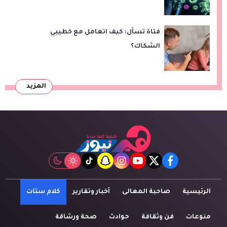
فتاة تسأل: كيف اتعامل مع خطيبي
الشكاك؟
المزيد
tiktok
snapchat
instagram
youtube
twitter
facebook
الرئيسية
صاحبة المعالى
أخبار وتقارير
كلام ستات
منوعات
فن وثقافة
حوادث
صحة ورشاقة