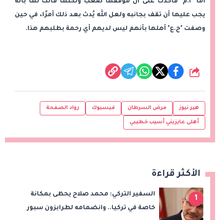
أما "أ.م" فأكدت على أن موقفها صعب ولكنها قالت لها بأنه
يجب عليها أن تقف بجانبه ولعل الله يُدث بعد ذلك أمرًا، في حين
وصفت "ح.ع" أهلها بأنهم ليس لديهم أي رحمة بطلبهم هذا.
شارك
هير نيوز
مرض السرطان
فيسبوك
رواد الصفحة
أهلى عايزيني أسيب خطيبي
الأكثر قراءة
السفير التركي: محمد صلاح يحظى بمكانة
1
خاصة في تركيا.. وانضمامه لطرابزون سبور