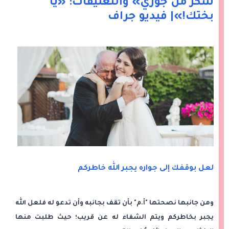
شُكر من جوزي» والتعليقات: «يا
بختك!»| فيديو جراف
لعل بوقفك إلى جواره يجبر الله خاطركم
ومن جانبها نصحتها "أ.م" بأن تقف بجانبه وأن تدعو له فلعل الله
يجبر بخاطركم ويتم الشفاء له عن قريب؛ حيث طلبت منها