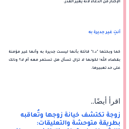
الإكثار من الدعاء لأنه يُغير القدر.
أنتِ غير جديرة به
كما وبختها "د.ا" قائلة بأنها ليست جديرة به وأنها غير مؤمنة
بقضاء الله؛ لكونها لا تزال تسأل هل تستمر معه أم لا؟ وذلك
على حد تعبيرها.
اقرأ أيضًا
..
زوجة تكتشف خيانة زوجها وتُعاقبه
بطريقة متوحشة والتعليقات: