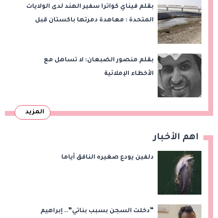
بقلم فيناي كواترا سفير الهند لدى الولايات
المتحدة : معاهدة دمرتها باكستان قبل
وقت طويل من تعليق الهند العمل بها
بقلم منصور الضبعان: لا تساهل مع
الأخطاء الإملائية
المزيد
اهم الأخبار
دلفين يودع صغيره النافق أياما
“دخلت السجن بسبب بناتي”.. إبراهيم