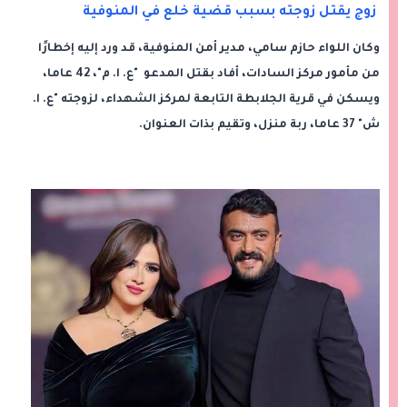
زوج يقتل زوجته بسبب قضية خلع في المنوفية
وكان اللواء حازم سامي، مدير أمن المنوفية، قد ورد إليه إخطارًا
من مأمور مركز السادات، أفاد بقتل المدعو "ع. ا. م"، 42 عاما،
ويسكن في قرية الجلابطة التابعة لمركز الشهداء، لزوجته "ع. ا.
ش" 37 عاما، ربة منزل، وتقيم بذات العنوان.