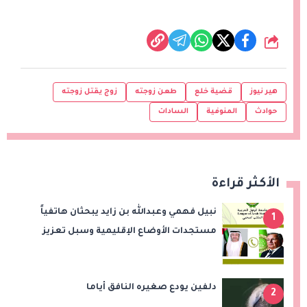
شارك
هير نيوز
قضية خلع
طعن زوجته
زوج يقتل زوجته
حوادث
المنوفية
السادات
الأكثر قراءة
نبيل فهمي وعبدالله بن زايد يبحثان هاتفياً
1
مستجدات الأوضاع الإقليمية وسبل تعزيز
الاستقرار
دلفين يودع صغيره النافق أياما
2