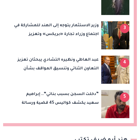
وزير الاستثمار يتوجه إلى الهند للمشاركة في
3
اجتماع وزراء تجارة «بريكس» وتعزيز
التعاون التجاري والاستثماري
عبد العاطي ونظيره التشادي يبحثان تعزيز
4
التعاون الثنائي وتنسيق المواقف بشأن
قضايا الإقليم
“دخلت السجن بسبب بناتي”.. إبراهيم
5
سعيد يكشف كواليس 45 قضية ورسالة
مؤثرة لابنتيه