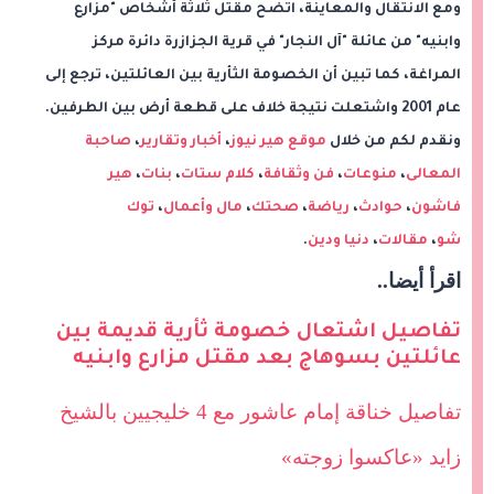
ومع الانتقال والمعاينة، اتضح مقتل ثلاثة أشخاص "مزارع
وابنيه" من عائلة "آل النجار" في قرية الجزازرة دائرة مركز
المراغة، كما تبين أن الخصومة الثأرية بين العائلتين، ترجع إلى
عام 2001 واشتعلت نتيجة خلاف على قطعة أرض بين الطرفين.
و
نقدم لكم من خلال
موقع هير نيوز
،
أخبار وتقارير
،
صاحبة
المعالى
،
منوعات
،
فن وثقافة
،
كلام ستات
،
بنات
،
هير
فاشون
،
حوادث
،
رياضة
،
صحتك
،
مال وأعمال
،
توك
شو
،
مقالات
،
دنيا ودين
.
اقرأ أيضا..
تفاصيل اشتعال خصومة ثأرية قديمة بين
عائلتين بسوهاج بعد مقتل مزارع وابنيه
تفاصيل خناقة إمام عاشور مع 4 خليجيين بالشيخ
زايد «عاكسوا زوجته»