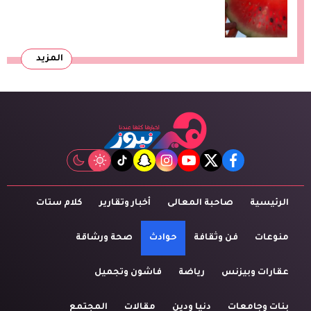
المزيد
tiktok
snapchat
instagram
youtube
twitter
facebook
الرئيسية
صاحبة المعالى
أخبار وتقارير
كلام ستات
منوعات
فن وثقافة
حوادث
صحة ورشاقة
عقارات وبيزنس
رياضة
فاشون وتجميل
بنات وجامعات
دنيا ودين
مقالات
المجتمع