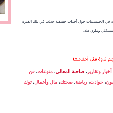
ه في الخمسينات حول أحداث حقيقية حدثت في تلك الفترة
شيشكلي ومازن طه.
م ثروة فتى أحلامها
أخبار وتقارير
،
صاحبة المعالى
،
منوعات
،
فن
ون
،
حوادث
،
رياضة
،
صحتك
،
مال وأعمال
،
توك