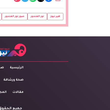
هير نيوز
نور الغندور
صور نور الغندور
الرئيسية
صاح
صحة ورشاقة
مقالات
المج
جميع الحقوق