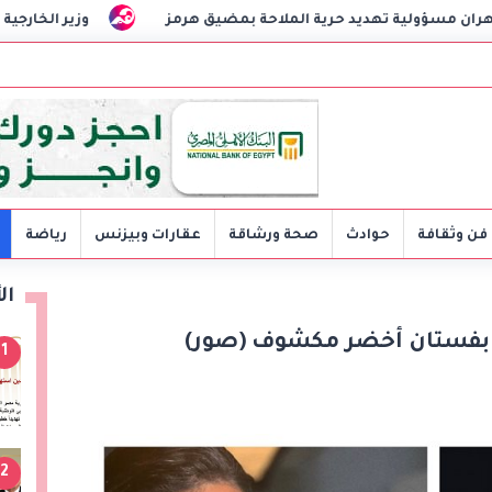
ديد حرية الملاحة بمضيق هرمز
وزير الخارجية يبحث مع نظيره الع
فن وثقافة
حوادث
صحة ورشاقة
عقارات وبيزنس
رياضة
ال
رة بفستان أخضر مكشوف (صور)
1
2