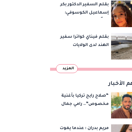
بقلم السفير الدكتور بكر
إسماعيل الكوسوفي:
زهرةٌ تكبر في بستان
العائلة
بقلم فيناي كواترا سفير
الهند لدى الولايات
المتحدة : معاهدة
دمرتها باكستان قبل
المزيد
وقت طويل من تعليق
الهند العمل بها
م الأخبار
“صلاح رايح تركيا بأغنية
مخصوص”.. رامي جمال
يفاجئ الجمهور بهدية
لمحمد صلاح
مريم بدران : عندما يموت