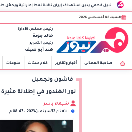
همي يدين استهداف إيران ناقلة نفط إماراتية ويحمّل طهران مسؤولية ته
السبت 08 أغسطس 2026
رئيس مجلس الأدارة
خالد جودة
رئيس التحرير
هند أبو ضيف
صاحبة المعالى
أخبار وتقارير
كلام ستات
منوعات
فاشون وتجميل
نور الغندور في إطلالة مثي
شيماء ياسر
الثلاثاء 12/سبتمبر/2023 - 08:47 م