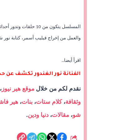
المسلسل يتكون من
حلقات وتدور أحداث
10
والعمل من إخراج فيليب أسمر، كتابة نور 
اقرأ أيضا..
الفنانة نور الغندور تكشف عن حج
نقدم لكم من خلال
موقع هير نيوز
،
وثقافة
،
كلام ستات
،
بنات
،
هير فاش
شو
،
مقالات
،
دنيا ودين
.
شارك