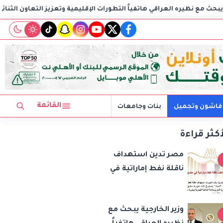
راقي هاتفياً التطورات الإقليمية وتعزيز التعاون الثنائي
مصر ت
tiktok
snapchat
instagram
youtube
twitter
facebook
القائمة
فاشون وتجميل
بنات وجامعات
أكثر قراءة
مصر تدين استهداف
ناقلة نفط إماراتية في
مضيق هرمز وتؤكد
تضامنها مع الإمارات
وزير الخارجية يبحث مع