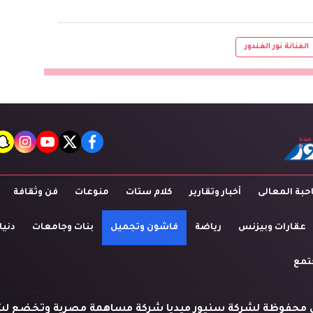
الفنانة نور الغندور
t
agram
youtube
twitter
facebook
بة المعالى
أخبار وتقارير
كلام ستات
منوعات
فن وثقافة
عقارات وبيزنس
رياضة
فاشون وتجميل
بنات وجامعات
دنيا
تمع
 محفوظة لشركة سنيور ميديا شركة مساهمة مصرية وتخضع لش