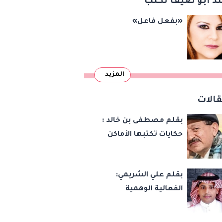
د أبو ضيف تكتب
«بفعل فاعل»
المزيد
الات
بقلم مصطفى بن خالد :
حكايات تكتبها الأماكن
بقلم علي الشريمي:
الفعالية الوهمية