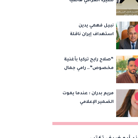
نظيره العراقي هاتفياً
التطورات الإقليمية
وتعزيز التعاون الثنائي
نبيل فهمي يدين
استهداف إيران ناقلة
نفط إماراتية ويحمّل
طهران مسؤولية تهديد
“صلاح رايح تركيا بأغنية
حرية الملاحة بمضيق
مخصوص”.. رامي جمال
هرمز
يفاجئ الجمهور بهدية
لمحمد صلاح
مريم بدران : عندما يموت
الضمير الإعلامي