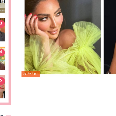
3
4
نور الغندور
5