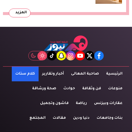
المزيد
tiktok
snapchat
instagram
youtube
twitter
facebook
الرئيسية
صاحبة المعالى
أخبار وتقارير
كلام ستات
منوعات
فن وثقافة
حوادث
صحة ورشاقة
عقارات وبيزنس
رياضة
فاشون وتجميل
بنات وجامعات
دنيا ودين
مقالات
المجتمع