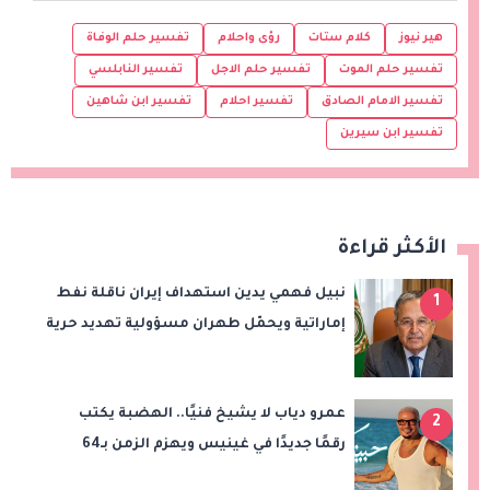
هير نيوز
كلام ستات
رؤى واحلام
تفسير حلم الوفاة
تفسير حلم الموت
تفسير حلم الاجل
تفسير النابلسي
تفسير الامام الصادق
تفسير احلام
تفسير ابن شاهين
تفسير ابن سيرين
الأكثر قراءة
نبيل فهمي يدين استهداف إيران ناقلة نفط
1
إماراتية ويحمّل طهران مسؤولية تهديد حرية
الملاحة بمضيق هرمز
عمرو دياب لا يشيخ فنيًا.. الهضبة يكتب
2
رقمًا جديدًا في غينيس ويهزم الزمن بـ64
أسبوعًا في القمة!