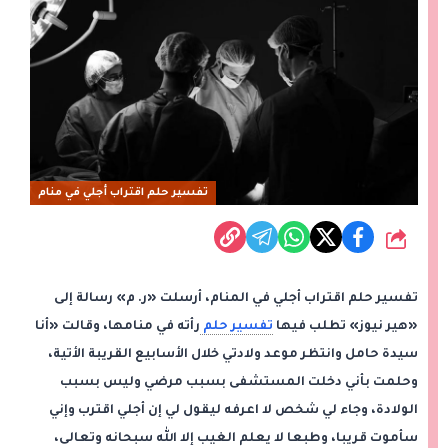
تفسير حلم اقتراب أجلي في منام
شارك
تفسير حلم اقتراب أجلي في المنام، أرسلت «ر. م» رسالة إلى
«هير نيوز» تطلب فيها
تفسير حلم
رأته في منامها، وقالت «أنا
سيدة حامل وانتظر موعد ولادتي خلال الأسابيع القريبة الأتية،
وحلمت بأني دخلت المستشفى بسبب مرضي وليس بسبب
الولادة، وجاء لي شخص لا اعرفه ليقول لي إن أجلي اقترب وإني
سأموت قريبا، وطبعا لا يعلم الغيب إلا الله سبحانه وتعالى،