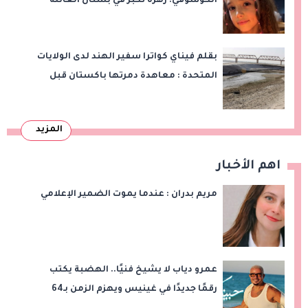
الكوسوفي: زهرةٌ تكبر في بستان العائلة
بقلم فيناي كواترا سفير الهند لدى الولايات
المتحدة : معاهدة دمرتها باكستان قبل
وقت طويل من تعليق الهند العمل بها
المزيد
اهم الأخبار
مريم بدران : عندما يموت الضمير الإعلامي
عمرو دياب لا يشيخ فنيًا.. الهضبة يكتب
رقمًا جديدًا في غينيس ويهزم الزمن بـ64