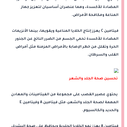
المضادة للأكسدة، وهما عنصران أساسيان لتعزيز جهاز
المناعة ومكافحة الأمراض.
فيتامين C يعزز إنتاج الخلايا المناعية ويقويها، بينما الأنزيمات
المضادة للأكسدة تحمي الجسم من الضرر الناتج عن الجذور
الحرة وتقلل من خطر الإصابة بالأمراض المزمنة مثل أمراض
القلب والسرطان.
تحسين صحة الجلد والشعر
يحتوي عصير القصب على مجموعة من الفيتامينات والمعادن
المهمة لصحة الجلد والشعر، مثل فيتامين A وفيتامين E
والحديد والكالسيوم.
فيتامين A يعزز نمو الخلايا الجلدية ويحافظ على صحة البشرة،