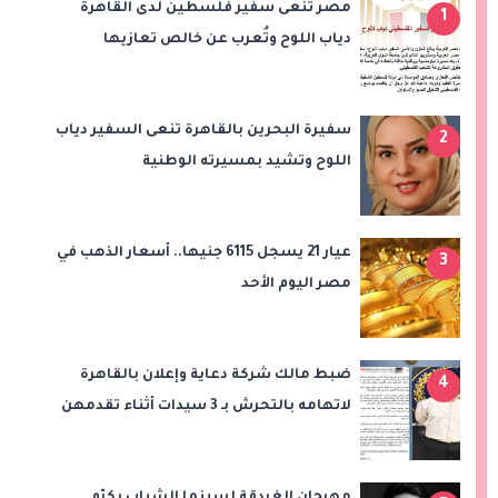
مصر تنعى سفير فلسطين لدى القاهرة
1
دياب اللوح وتُعرب عن خالص تعازيها
للشعب الفلسطيني
سفيرة البحرين بالقاهرة تنعى السفير دياب
2
اللوح وتشيد بمسيرته الوطنية
والدبلوماسية
عيار 21 يسجل 6115 جنيها.. أسعار الذهب في
3
مصر اليوم الأحد
ضبط مالك شركة دعاية وإعلان بالقاهرة
4
لاتهامه بالتحرش بـ 3 سيدات أثناء تقدمهن
للعمل
مهرجان الغردقة لسينما الشباب يكرّم