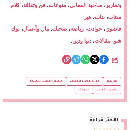
وتقارير
،
صاحبة المعالى
،
منوعات
،
فن وثقافة
،
كلام
ستات
،
بنات
،
هير
فاشون
،
حوادث
،
رياضة
،
صحتك
،
مال وأعمال
،
توك
شو
،
مقالات
،
دنيا ودين
.
شارك
هيرنيوز
فوائد عصير القصب
عصير القصب للصحة
عصير القصب
صحتك
الأكثر قراءة