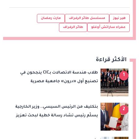
هير نيوز
مسلسل طائر الرفراف
مارت رمضان
عفراء ساراتش أوغلو
طائر الرفراف
الأكثر قراءة
طلاب هندسة الاتصالات بـCIC ينجحون في
1
تصنيع أول «درون» جامعية مصرية
بالتعاون مع وزارة الدفاع وتوظيف تقنيات 6G
بتكليف من الرئيس السيسي.. وزير الخارجية
2
يسلّم رئيس تشاد رسالة خطية لبحث تعزيز
الشراكة الاستراتيجية بين البلدين