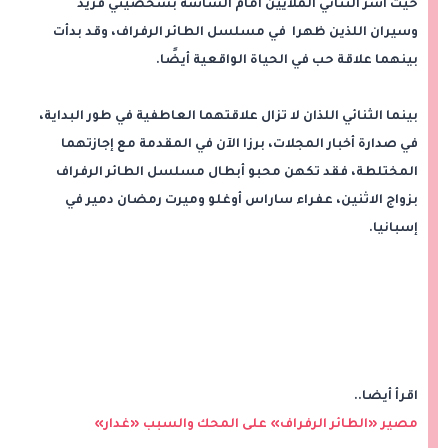
حيث أسر الثنائي الملايين أمام الشاشة بشخصيتي فريد
وسيران اللذين ظهرا في مسلسل الطائر الرفراف، وقد بدأت
بينهما علاقة حب في الحياة الواقعية أيضًا.
بينما الثنائي اللذان لا تزال علاقتهما العاطفية في طور البداية،
في صدارة أخبار المجلات، برزا الآن في المقدمة مع إجازتهما
المختلطة، فقد تكهن محبو أبطال مسلسل الطائر الرفراف
بزواج الاثنين، عفراء ساراس أوغلو وميرت رمضان دمير في
إسبانيا.
اقرأ أيضا..
مصير «الطائر الرفراف» على المحك والسبب «غدار»