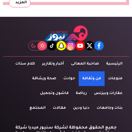
المزيد
tiktok
snapchat
instagram
youtube
twitter
facebook
الرئيسية
صاحبة المعالى
أخبار وتقارير
كلام ستات
منوعات
فن وثقافة
حوادث
صحة ورشاقة
عقارات وبيزنس
رياضة
فاشون وتجميل
بنات وجامعات
دنيا ودين
مقالات
المجتمع
جميع الحقوق محفوظة لشركة سنيور ميديا شركة