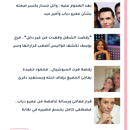
بعد الهجوم عليه.. وائل جسار يكسر صمته
بشأن عمرو دياب وأمير عيد
“رفضت الشغل وقعدت من غير دخل”.. فرح
يوسف تكشف كواليس أصعب قراراتها وسر
اختفائها
رقصة هزت السوشيال.. محمود حميدة
يفاجئ الجميع بزفاف ابنته ويستعيد ذكرى
من «حرب الفراولة»
قرار مفاجئ ورسالة غامضة من عمرو دياب..
مصطفى كامل يحسم مصيره في نقابة
الموسيقيين