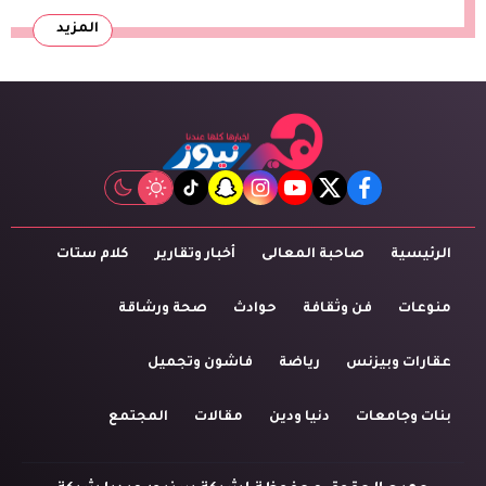
المزيد
tiktok
snapchat
instagram
youtube
twitter
facebook
الرئيسية
صاحبة المعالى
أخبار وتقارير
كلام ستات
منوعات
فن وثقافة
حوادث
صحة ورشاقة
عقارات وبيزنس
رياضة
فاشون وتجميل
بنات وجامعات
دنيا ودين
مقالات
المجتمع