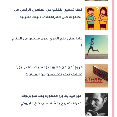
كيف تحمين طفلكِ من الفضول الرقمي من
الطفولة حتى المراهقة؟.. دليلك للتربية
الجنسية
ماذا يعني حلم الجري بدون ملابس فى المنام
؟
خروج آمن من خطوبة توكسيك.. "هير نيوز"
تكشف كيف تتخلصين من العلاقات
السامة؟
أمير عيد يفاجئ جمهوره بعد سوبرنوفا..
اعتراف صريح يكشف سر نجاح كايروكي