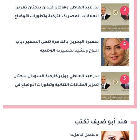
بدر عبد العاطي وهاكان فيدان يبحثان تعزيز
3
العلاقات المصرية–التركية وتطورات الأوضاع
الإقليمية والقضية الفلسطينية
سفيرة البحرين بالقاهرة تنعى السفير دياب
4
اللوح وتشيد بمسيرته الوطنية
والدبلوماسية
بدر عبد العاطي ووزير خارجية السودان يبحثان
5
تعزيز العلاقات الثنائية وتطورات الأوضاع في
السودان
هند أبو ضيف تكتب
«بفعل فاعل»