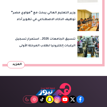
وزير التعليم العالي يبحث مع “هواوي مصر”
توظيف الذكاء الاصطناعي في تطوير أداء
الجامعات وبناء الكوادر الرقمية
تنسيق الجامعات 2026.. استمرار تسجيل
الرغبات إلكترونيا لطلاب المرحلة الأولى
المزيد
tiktok
snapchat
instagram
youtube
twitter
facebook