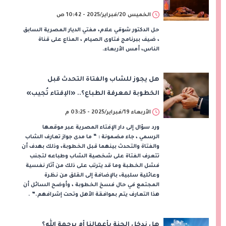
الخميس 20/فبراير/2025 - 10:42 ص
حل الدكتور شوقي علام، مفتي الديار المصرية السابق
، ضيف ببرنامج فتاوى الصيام ، المذاع على قناة
الناس، أمس الأربعاء.
هل يجوز للشاب والفتاة التحدث قبل
الخطوبة لمعرفة الطباع؟.. «الإفتاء تُجيب»
الأربعاء 19/فبراير/2025 - 03:25 م
ورد سؤال إلى دار الإفتاء المصرية عبر موقعها
الرسمي ، جاء مضمونة : “ ما مدى جواز تعارف الشاب
والفتاة والتحدث بينهما قبل الخطوبة، وذلك بهدف أن
تتعرف الفتاة على شخصية الشاب وطباعه لتجنب
فشل الخطبة وما قد يترتب على ذلك من آثار نفسية
وعائلية سلبية، بالإضافة إلى القلق من نظرة
المجتمع في حال فسخ الخطوبة ، وأوضح السائل أن
هذا التعارف يتم بموافقة الأهل وتحت إشرافهم.” .
هل ندخل الجنة بأعمالنا أم برحمة الله؟