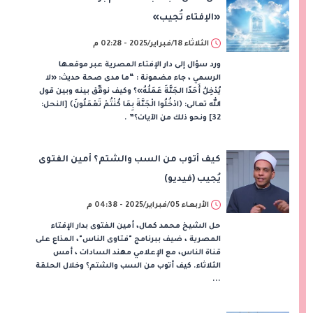
«الإفتاء تُجيب»
الثلاثاء 18/فبراير/2025 - 02:28 م
ورد سؤال إلى دار الإفتاء المصرية عبر موقعها
الرسمي ، جاء مضمونة : “ما مدى صحة حديث: «لا
يُدْخِلُ أَحَدًا الجَنَّةَ عَمَلُهُ»؟ وكيف نوفِّق بينه وبين قول
الله تعالى: ﴿ادْخُلُوا الْجَنَّةَ بِمَا كُنْتُمْ تَعْمَلُونَ﴾ [النحل:
32] ونحو ذلك من الآيات؟” .
كيف أتوب من السب والشتم؟ أمين الفتوى
يُجيب (فيديو)
الأربعاء 05/فبراير/2025 - 04:38 م
حل الشيخ محمد كمال، أمين الفتوى بدار الإفتاء
المصرية ، ضيف ببرنامج "فتاوى الناس"، المذاع على
قناة الناس، مع الإعلامي مهند السادات ، أمس
الثلاثاء. كيف أتوب من السب والشتم؟ وخلال الحلقة
...