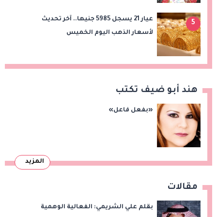
عيار 21 يسجل 5985 جنيها.. آخر تحديث
5
لأسعار الذهب اليوم الخميس
هند أبو ضيف تكتب
«بفعل فاعل»
المزيد
مقالات
بقلم علي الشريمي: الفعالية الوهمية