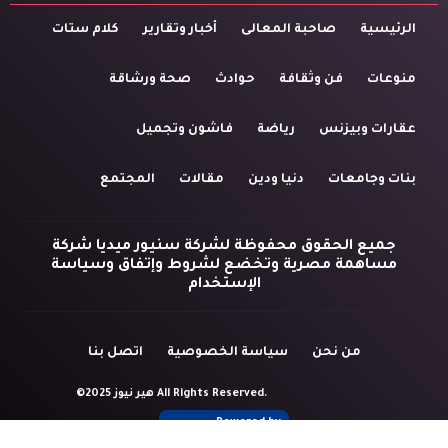
الرئيسية
صاحبة المعالى
أخبار وتقارير
كلام ستات
منوعات
فن وثقافة
حوادث
صحة ورشاقة
عقارات وبيزنس
رياضة
فاشون وتجميل
بنات وجامعات
دنيا ودين
مقالات
المجتمع
جميع الحقوق محفوظة لشركة سنيور ميديا شركة
مساهمة مصرية وتخضع لشروط وإتفاق وسياسة
الإستخدام
من نحن
سياسة الخصوصية
اتصل بنا
©2025 هير نيوز All Rights Reserved.
Powered by