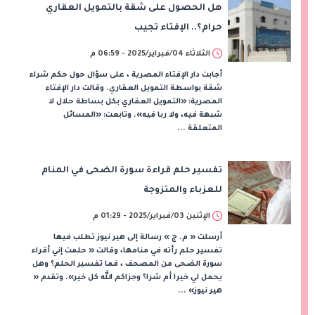
هل الحصول على شقة بالتمويل العقاري
حرام؟.. الإفتاء تجيب
الثلاثاء 04/فبراير/2025 - 06:59 م
أجابت دار الإفتاء المصرية ، على سؤال حول حكم شراء
شقة بواسطة التمويل العقاري. وقالت دار الإفتاء
المصرية: «التمويل العقاري بكل بساطة حلال لا
شبهة فيه، ولا ربا فيه». وتابعت: «المسائل
المتعلقة ...
تفسير حلم قراءة سورة الضحى في المنام
للعزباء والمتزوجة
الإثنين 03/فبراير/2025 - 01:29 م
أرسلت « م. ج » رسالة إلى هير نيوز تطلب فيها
تفسير حلم رأته في منامها، وقالت « حلمت إني أقراء
سورة الضحى من المصحف ، فما تفسير الحلم؟ وهل
يحمل لي خيرا أم شرا؟ وجزاكم الله كل خير». وتقدم «
هير نيوز» ...