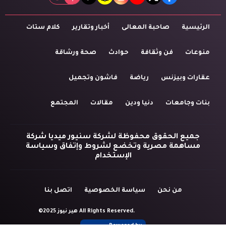
tiktok
snapchat
instagram
youtube
twitter
facebook
الرئيسية
صاحبة المعالى
أخبار وتقارير
كلام ستات
منوعات
فن وثقافة
حوادث
صحة ورشاقة
عقارات وبيزنس
رياضة
فاشون وتجميل
بنات وجامعات
دنيا ودين
مقالات
المجتمع
جميع الحقوق محفوظة لشركة سنيور ميديا شركة
مساهمة مصرية وتخضع لشروط وإتفاق وسياسة
الإستخدام
من نحن
سياسة الخصوصية
اتصل بنا
©2025 هير نيوز All Rights Reserved.