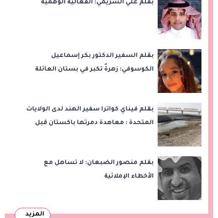
بقلم علي الشريمي: الفعالية الوهمية
بقلم السفير الدكتور بكر إسماعيل
الكوسوفي: زهرةٌ تكبر في بستان العائلة
بقلم فيناي كواترا سفير الهند لدى الولايات
المتحدة : معاهدة دمرتها باكستان قبل
وقت طويل من تعليق الهند العمل بها
بقلم منصور الضبعان: لا تساهل مع
الأخطاء الإملائية
المزيد