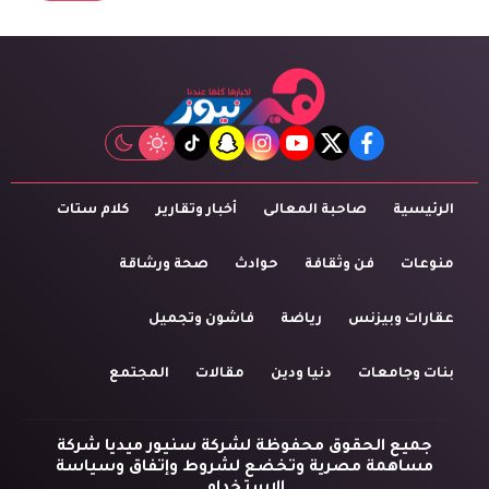
tiktok
snapchat
instagram
youtube
twitter
facebook
الرئيسية
صاحبة المعالى
أخبار وتقارير
كلام ستات
منوعات
فن وثقافة
حوادث
صحة ورشاقة
عقارات وبيزنس
رياضة
فاشون وتجميل
بنات وجامعات
دنيا ودين
مقالات
المجتمع
جميع الحقوق محفوظة لشركة سنيور ميديا شركة
مساهمة مصرية وتخضع لشروط وإتفاق وسياسة