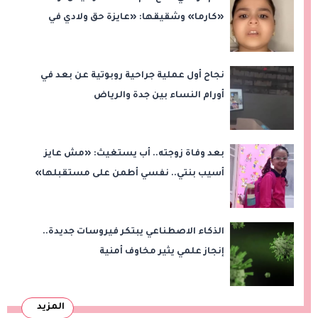
«كارما» وشقيقها: «عايزة حق ولادي في
التعليم»
نجاح أول عملية جراحية روبوتية عن بعد في
أورام النساء بين جدة والرياض
بعد وفاة زوجته.. أب يستغيث: «مش عايز
أسيب بنتي.. نفسي أطمن على مستقبلها»
الذكاء الاصطناعي يبتكر فيروسات جديدة..
إنجاز علمي يثير مخاوف أمنية
المزيد