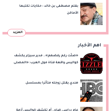
بقلم مصطفى بن خالد : حكايات تكتبها
الأماكن
المزيد
اهم الأخبار
«صلّت رغم رفضهم».. مدير سيزلر يكشف
كواليس واقعة فتاة مول العرب: «المصلى
على بُعد 50 متر»
هندي يقتل زوجته متأثرا بمسلسل
عام دراسي ضاع.. أم تكشف كواليس أزمة