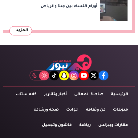
أورام النساء بين جدة والرياض
المزيد
tiktok
snapchat
instagram
youtube
twitter
facebook
الرئيسية
صاحبة المعالى
أخبار وتقارير
كلام ستات
منوعات
فن وثقافة
حوادث
صحة ورشاقة
عقارات وبيزنس
رياضة
فاشون وتجميل