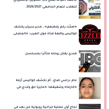
جامعة دمياط تفتح باب التحويل الإلكتروني
للطلاب للعام الجامعي 2026/2027
«صلّت رغم رفضهم».. مدير سيزلر يكشف
كواليس واقعة فتاة مول العرب: «المصلى
على بُعد 50 متر»
هندي يقتل زوجته متأثرا بمسلسل
عام دراسي ضاع.. أم تكشف كواليس أزمة
«كارما» وشقيقها: «عايزة حق ولادي في
التعليم»
نجاح أول عملية جراحية روبوتية عن بعد في