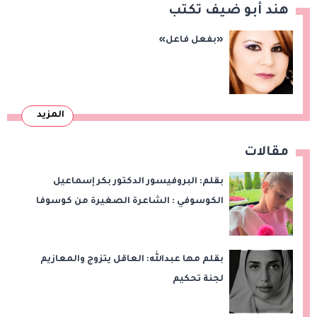
هند أبو ضيف تكتب
«بفعل فاعل»
المزيد
مقالات
بقلم: البروفيسور الدكتور بكر إسماعيل
الكوسوفي : الشاعرة الصغيرة من كوسوفا
بقلم مها عبدالله: العاقل يتزوج والمعازيم
لجنة تحكيم