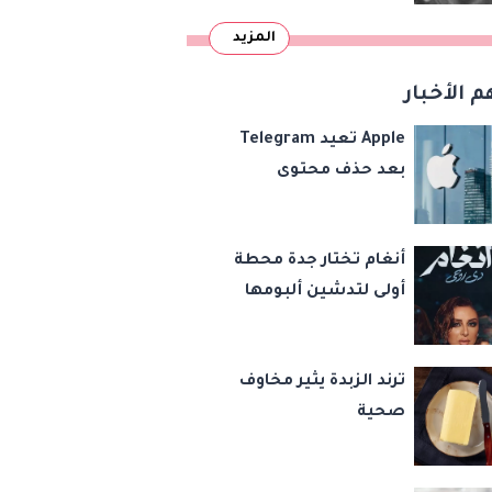
المزيد
م الأخبار
Apple تعيد Telegram
بعد حذف محتوى
مخالف
أنغام تختار جدة محطة
أولى لتدشين ألبومها
الجديد دي روحي
ترند الزبدة يثير مخاوف
صحية