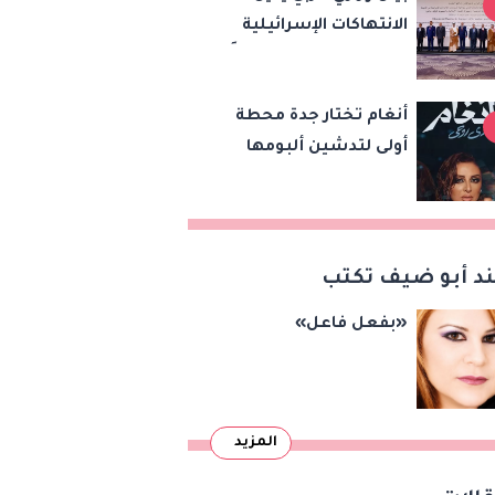
الانتهاكات الإسرائيلية
في القدس ويطلق تحركًا
دوليًا لحماية المقدسات
أنغام تختار جدة محطة
ودعم الدولة
أولى لتدشين ألبومها
الفلسطينية
الجديد دي روحي
د أبو ضيف تكتب
«بفعل فاعل»
المزيد