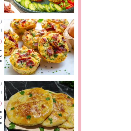
ل
ا
م
سه
ال
ل
ا
ا
تع
ا