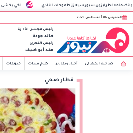
ور سيعزز طموحات النادي
أخي يخشى التعامل مع الرجال بعد ات
الخميس 06 أغسطس 2026
رئيس مجلس الأدارة
خالد جودة
رئيس التحرير
هند أبو ضيف
صاحبة المعالى
أخبار وتقارير
كلام ستات
منوعات
فطار صحي