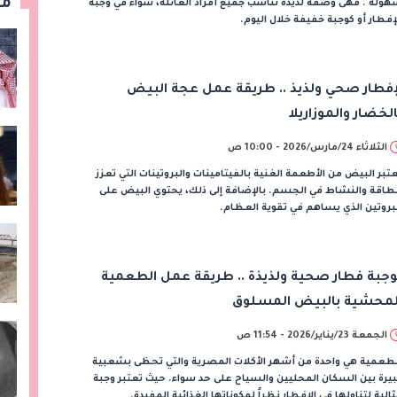
مق
ولة . فهى وصفة لذيذة تناسب جميع أفراد العائلة، سواءً في وجبة
إفطار أو كوجبة خفيفة خلال اليوم.
إفطار صحي ولذيذ .. طريقة عمل عجة البيض
الخضار والموزاريلا
الثلاثاء 24/مارس/2026 - 10:00 ص
تبر البيض من الأطعمة الغنية بالفيتامينات والبروتينات التي تعزز
طاقة والنشاط في الجسم. بالإضافة إلى ذلك، يحتوي البيض على
بروتين الذي يساهم في تقوية العظام.
وجبة فطار صحية ولذيذة .. طريقة عمل الطعمية
لمحشية بالبيض المسلوق
الجمعة 23/يناير/2026 - 11:54 ص
لطعمية هي واحدة من أشهر الأكلات المصرية والتي تحظى بشعبية
يرة بين السكان المحليين والسياح على حد سواء. حيث تعتبر وجبة
الية لتناولها في الإفطار نظراً لمكوناتها الغذائية المفيدة.