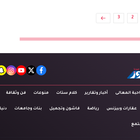
3
2
t
agram
youtube
twitter
facebook
بة المعالى
أخبار وتقارير
كلام ستات
منوعات
فن وثقافة
عقارات وبيزنس
رياضة
فاشون وتجميل
بنات وجامعات
دنيا
تمع