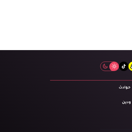
tiktok
snapcha
inst
حوادث
 ودين