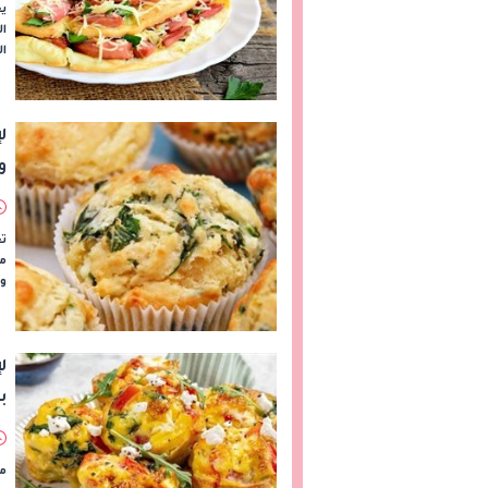
يع
ال
ال
ل
و
تع
من
وح
ل
ب
م