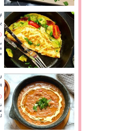
ل
ب
يع
ال
ال
ل
ا
تع
في
أو