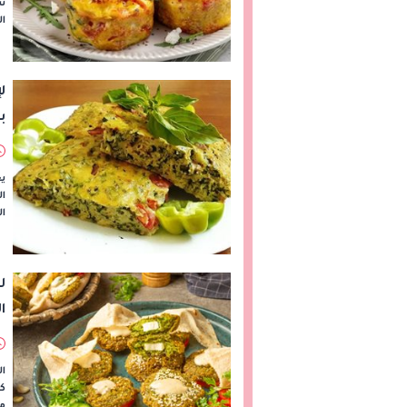
سه
ال
ل
ب
يع
ال
ال
ل
ا
ا
كب
مث