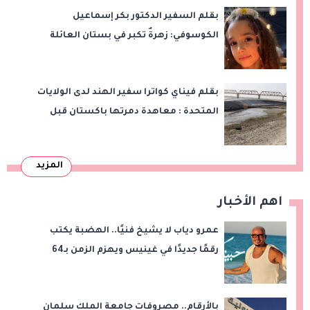
بقلم السفير الدكتور بكر إسماعيل
الكوسوفي: زهرةٌ تكبر في بستان العائلة
بقلم فيناي كواترا سفير الهند لدى الولايات
المتحدة : معاهدة دمرتها باكستان قبل
وقت طويل من تعليق الهند العمل بها
المزيد
اهم الأخبار
عمرو دياب لا يشيخ فنيًا.. الهضبة يكتب
رقمًا جديدًا في غينيس ويهزم الزمن بـ64
أسبوعًا في القمة!
بالأرقام.. مصروفات جامعة الملك سلمان