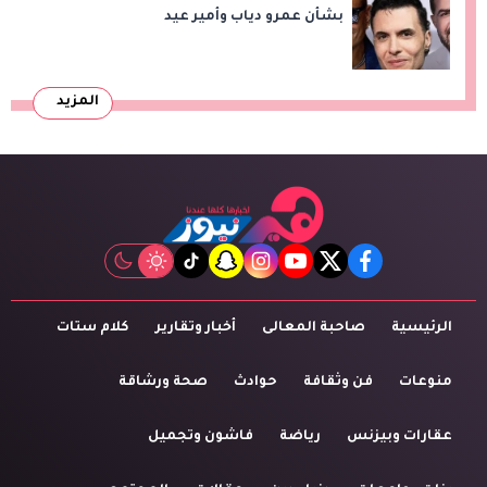
بشأن عمرو دياب وأمير عيد
المزيد
tiktok
snapchat
instagram
youtube
twitter
facebook
الرئيسية
صاحبة المعالى
أخبار وتقارير
كلام ستات
منوعات
فن وثقافة
حوادث
صحة ورشاقة
عقارات وبيزنس
رياضة
فاشون وتجميل