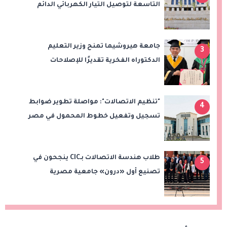
التاسعة لتوصيل التيار الكهربائي الدائم
بامتداد النرجس بمشروع "بيت الوطن"
جامعة هيروشيما تمنح وزير التعليم
3
الدكتوراه الفخرية تقديرًا للإصلاحات
التعليمية في مصر
"تنظيم الاتصالات": مواصلة تطوير ضوابط
4
تسجيل وتفعيل خطوط المحمول في مصر
طلاب هندسة الاتصالات بـCIC ينجحون في
5
تصنيع أول «درون» جامعية مصرية
بالتعاون مع وزارة الدفاع وتوظيف تقنيات 6G