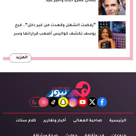
بشأن عمرو دياب وأمير عيد
“رفضت الشغل وقعدت من غير دخل”.. فرح
يوسف تكشف كواليس أصعب قراراتها وسر
اختفائها
المزيد
tiktok
snapchat
instagram
youtube
twitter
facebook
الرئيسية
صاحبة المعالى
أخبار وتقارير
كلام ستات