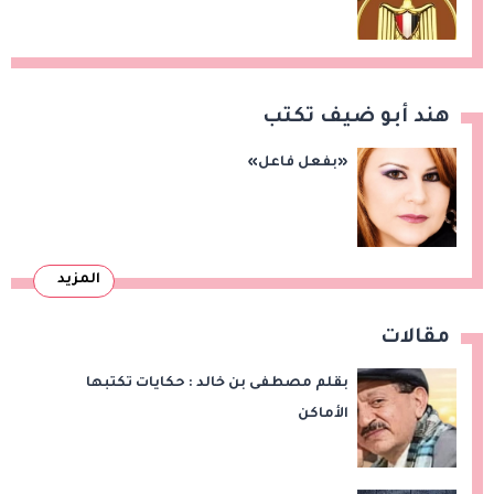
التفاصيل
هند أبو ضيف تكتب
«بفعل فاعل»
المزيد
مقالات
بقلم مصطفى بن خالد : حكايات تكتبها
الأماكن