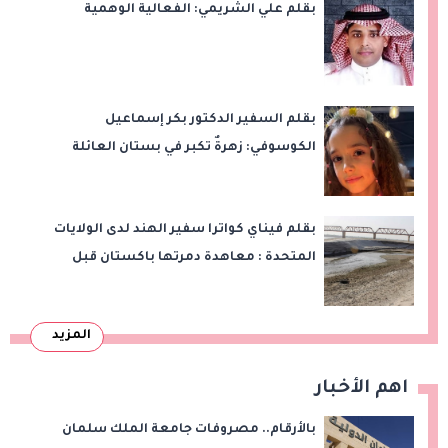
بقلم علي الشريمي: الفعالية الوهمية
بقلم السفير الدكتور بكر إسماعيل
الكوسوفي: زهرةٌ تكبر في بستان العائلة
بقلم فيناي كواترا سفير الهند لدى الولايات
المتحدة : معاهدة دمرتها باكستان قبل
وقت طويل من تعليق الهند العمل بها
المزيد
اهم الأخبار
بالأرقام.. مصروفات جامعة الملك سلمان