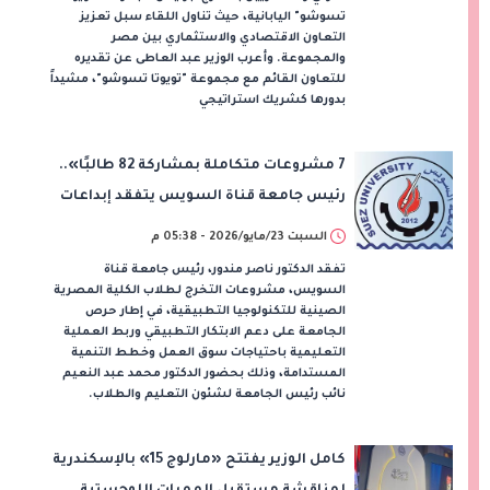
تسوشو" اليابانية، حيث تناول اللقاء سبل تعزيز
التعاون الاقتصادي والاستثماري بين مصر
والمجموعة. وأعرب الوزير عبد العاطى عن تقديره
للتعاون القائم مع مجموعة "تويوتا تسوشو"، مشيداً
بدورها كشريك استراتيجي
7 مشروعات متكاملة بمشاركة 82 طالبًا»..
رئيس جامعة قناة السويس يتفقد إبداعات
طلاب الكلية المصرية الصينية للتكنولوجيا
السبت 23/مايو/2026 - 05:38 م
التطبيقية
تفقد الدكتور ناصر مندور، رئيس جامعة قناة
السويس، مشروعات التخرج لطلاب الكلية المصرية
الصينية للتكنولوجيا التطبيقية، في إطار حرص
الجامعة على دعم الابتكار التطبيقي وربط العملية
التعليمية باحتياجات سوق العمل وخطط التنمية
المستدامة، وذلك بحضور الدكتور محمد عبد النعيم
نائب رئيس الجامعة لشئون التعليم والطلاب.
كامل الوزير يفتتح «مارلوج 15» بالإسكندرية