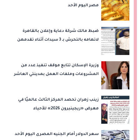
مصر اليوم الأحد
ضبط مالك شركة دعاية وإعلان بالقاهرة
لاتهامه بالتحرش بـ 3 سيدات أثناء تقدمهن
للعمل
وزيرة الإسكان تتابع موقف تنفيذ عدد من
المشروعات وملفات العمل بمدينتي العاشر
من رمضان وحدائق العاشر من رمضان
زينب زهران تحصد المركز الثالث عالميًا في
معرض «ريجينيرون 2026» للأحياء
الحاسوبية
سعر الدولار أمام الجنيه المصرى اليوم الأحد