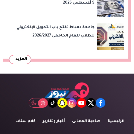
9 أغسطس 2026
جامعة دمياط تفتح باب التحويل الإلكتروني
للطلاب للعام الجامعي 2026/2027
المزيد
tiktok
snapchat
instagram
youtube
twitter
facebook
الرئيسية
صاحبة المعالى
أخبار وتقارير
كلام ستات