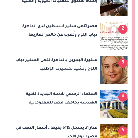
إنشاء صندوق للتقنيات الحيوية والطبية
مصر تنعى سفير فلسطين لدى القاهرة
2
دياب اللوح وتُعرب عن خالص تعازيها
للشعب الفلسطيني
سفيرة البحرين بالقاهرة تنعى السفير دياب
3
اللوح وتشيد بمسيرته الوطنية
والدبلوماسية
الاعتماد الرسمي للائحة الجديدة لكلية
4
الهندسة بجامعة مصر للمعلوماتية
عيار 21 يسجل 6115 جنيها.. أسعار الذهب في
5
مصر اليوم الأحد