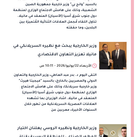
بالسيد "وانج يي" وزير خارجية جمهورية الصين
الشعبية، وذلك على هامش الاجتماع الوزاري لمنظمة
دول جنوب شرق آسيا (الآسيان) المنعقد في مانيلا.
تناول اللقاء مُجمل العلاقات الثنائية المُتميزة بين
البلدين، وما حققته
وزير الخارجية يبحث مع نظيره السريلانكي في
مانيلا تعزيز التعاون الاقتصادي
والاستثماري والتنسيق بشأن القضايا
الأربعاء 22/يوليو/2026 - 10:11 ص
الإقليمية
التقى اليوم د. بدر عبد العاطي، وزير الخارجية والتعاون
الدولي والمصريين بالخارج، بالسيد "فيجيتا هيرث"
وزير خارجية سريلانكا، وذلك على هامش الاجتماع
الوزاري لمنظمة دول جنوب شرق آسيا (الآسيان)
المنعقد في مانيلا. اشاد الوزيران بما تشهده
العلاقات المصرية–السريلانكية من تطور خلال
السنوات الأخيرة، معربين عن
وزير الخارجية ونظيره الروسي يعلنان اختيار
المطور الصناعي للمنطقة الروسية بقناة