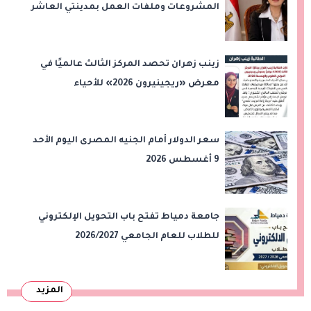
المشروعات وملفات العمل بمدينتي العاشر
من رمضان وحدائق العاشر من رمضان
زينب زهران تحصد المركز الثالث عالميًا في
معرض «ريجينيرون 2026» للأحياء
الحاسوبية
سعر الدولار أمام الجنيه المصرى اليوم الأحد
9 أغسطس 2026
جامعة دمياط تفتح باب التحويل الإلكتروني
للطلاب للعام الجامعي 2026/2027
المزيد