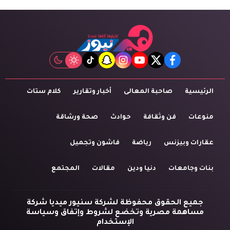
tiktok
snapchat
instagram
youtube
twitter
facebook
الرئيسية
صاحبة المعالى
أخبار وتقارير
كلام ستات
منوعات
فن وثقافة
حوادث
صحة ورشاقة
عقارات وبيزنس
رياضة
فاشون وتجميل
بنات وجامعات
دنيا ودين
مقالات
المجتمع
جميع الحقوق محفوظة لشركة سنيور ميديا شركة
مساهمة مصرية وتخضع لشروط وإتفاق وسياسة
الإستخدام