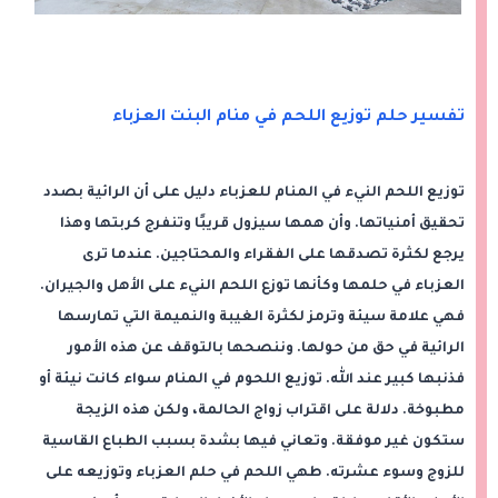
تفسير حلم توزيع اللحم في منام البنت العزباء
توزيع اللحم النيء في المنام للعزباء دليل على أن الرائية بصدد
تحقيق أمنياتها. وأن همها سيزول قريبًا وتنفرج كربتها وهذا
يرجع لكثرة تصدقها على الفقراء والمحتاجين. عندما ترى
العزباء في حلمها وكأنها توزع اللحم النيء على الأهل والجيران.
فهي علامة سيئة وترمز لكثرة الغيبة والنميمة التي تمارسها
الرائية في حق من حولها. وننصحها بالتوقف عن هذه الأمور
فذنبها كبير عند الله. توزيع اللحوم في المنام سواء كانت نيئة أو
مطبوخة. دلالة على اقتراب زواج الحالمة، ولكن هذه الزيجة
ستكون غير موفقة. وتعاني فيها بشدة بسبب الطباع القاسية
للزوج وسوء عشرته. طهي اللحم في حلم العزباء وتوزيعه على