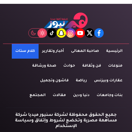
tiktok
snapchat
instagram
youtube
twitter
facebook
الرئيسية
صاحبة المعالى
أخبار وتقارير
كلام ستات
منوعات
فن وثقافة
حوادث
صحة ورشاقة
عقارات وبيزنس
رياضة
فاشون وتجميل
بنات وجامعات
دنيا ودين
مقالات
المجتمع
جميع الحقوق محفوظة لشركة سنيور ميديا شركة
مساهمة مصرية وتخضع لشروط وإتفاق وسياسة
الإستخدام