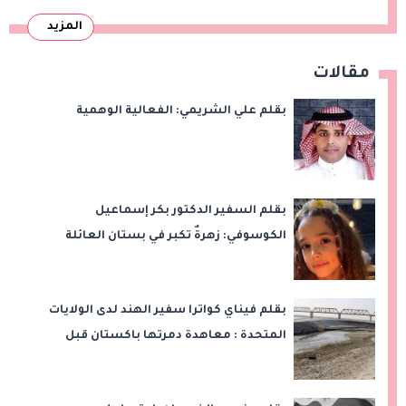
المزيد
مقالات
بقلم علي الشريمي: الفعالية الوهمية
بقلم السفير الدكتور بكر إسماعيل
الكوسوفي: زهرةٌ تكبر في بستان العائلة
بقلم فيناي كواترا سفير الهند لدى الولايات
المتحدة : معاهدة دمرتها باكستان قبل
وقت طويل من تعليق الهند العمل بها