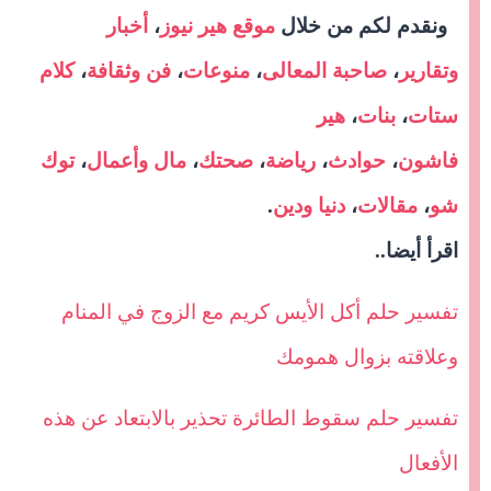
ونقدم لكم من خلال
موقع هير نيوز
،
أخبار
وتقارير
،
صاحبة المعالى
،
منوعات
،
فن وثقافة
،
كلام
ستات
،
بنات
،
هير
فاشون
،
حوادث
،
رياضة
،
صحتك
،
مال وأعمال
،
توك
شو
،
مقالات
،
دنيا ودين
.
اقرأ أيضا..
تفسير حلم أكل الأيس كريم مع الزوج في المنام
وعلاقته بزوال همومك
تفسير حلم سقوط الطائرة تحذير بالابتعاد عن هذه
الأفعال