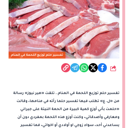
تفسير حلم توزيع اللحمة في المنام
شارك
تفسير حلم توزيع اللحمة في المنام.. تلقت «هير نيوز» رسالة
من «ل. ع» تطلب فيها تفسير حلما رأته في منامها، وقالت
«حلمت بأني أوزع كمية كبيرة من الحمة النيئة على جيراني
ومعارفي وأصدقائي، وكنت أوزع هذه اللحمة بمفردي دون أن
يساعدني أحد، سواء زوجي او أولادي أو اخواتي، فما تفسير