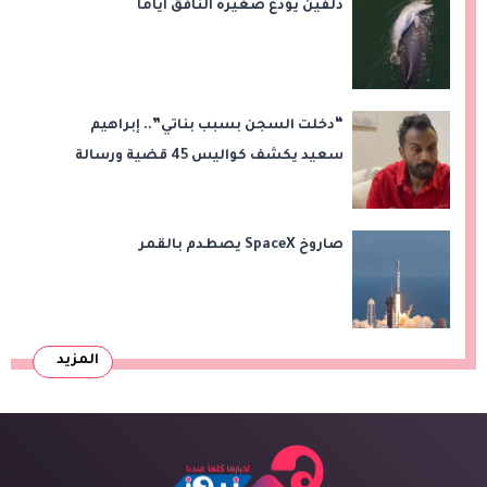
دلفين يودع صغيره النافق أياما
“دخلت السجن بسبب بناتي”.. إبراهيم
سعيد يكشف كواليس 45 قضية ورسالة
مؤثرة لابنتيه
صاروخ SpaceX يصطدم بالقمر
المزيد