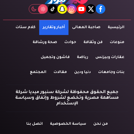
tiktok
snapchat
instagram
youtube
twitter
facebook
الرئيسية
صاحبة المعالى
أخبار وتقارير
كلام ستات
منوعات
فن وثقافة
حوادث
صحة ورشاقة
عقارات وبيزنس
رياضة
فاشون وتجميل
بنات وجامعات
دنيا ودين
مقالات
المجتمع
جميع الحقوق محفوظة لشركة سنيور ميديا شركة
مساهمة مصرية وتخضع لشروط وإتفاق وسياسة
الإستخدام
من نحن
سياسة الخصوصية
اتصل بنا