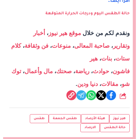
اقرأ أيضا..
حالة الطقس اليوم ودرجات الحرارة المتوقعة
ونقدم لكم من خلال
موقع هير نيوز
،
أخبار
وتقارير
،
صاحبة المعالى
،
منوعات
،
فن وثقافة
،
كلام
ستات
،
بنات
،
هير
فاشون
،
حوادث
،
رياضة
،
صحتك
،
مال وأعمال
،
توك
شو
،
مقالات
،
دنيا ودين
.
شارك
هير نيوز
هيئة الأرصاد
طقس الجمعة
طقس
حالة الطقس
الارصاد