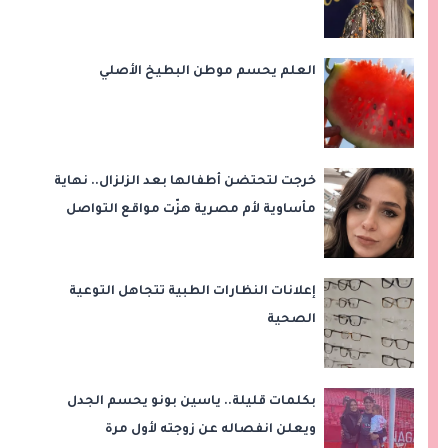
العلم يحسم موطن البطيخ الأصلي
خرجت لتحتضن أطفالها بعد الزلزال.. نهاية
مأساوية لأم مصرية هزّت مواقع التواصل
إعلانات النظارات الطبية تتجاهل التوعية
الصحية
بكلمات قليلة.. ياسين بونو يحسم الجدل
ويعلن انفصاله عن زوجته لأول مرة