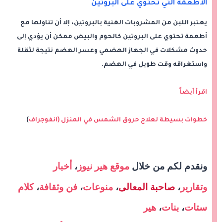
الأطعمة التي تحتوي على البروتين
يعتبر اللبن من المشروبات الغنية بالبروتين، إلا أن تناولها مع
أطعمة تحتوي على البروتين كالحوم والبيض ممكن أن يؤدي إلى
حدوث مشكلات في الجهاز الهضمي وعسر الهضم نتيجة لثقلة
واستغراقه وقت طويل في الهضم.
اقرأ أيضاً
خطوات بسيطة لعلاج حروق الشمس في المنزل (انفوجراف
)
و
نقدم لكم من خلال
موقع هير نيوز
،
أخبار
وتقارير
،
صاحبة المعالى
،
منوعات
،
فن وثقافة
،
كلام
ستات
،
بنات
،
هير