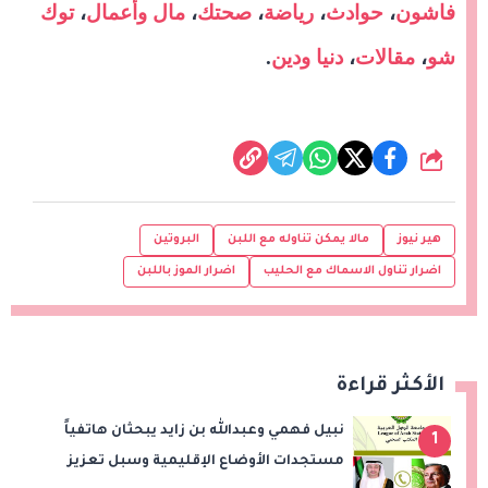
فاشون
،
حوادث
،
رياضة
،
صحتك
،
مال وأعمال
،
توك
شو
،
مقالات
،
دنيا ودين
.
شارك
هير نيوز
مالا يمكن تناوله مع اللبن
البروتين
اضرار تناول الاسماك مع الحليب
اضرار الموز باللبن
الأكثر قراءة
نبيل فهمي وعبدالله بن زايد يبحثان هاتفياً
1
مستجدات الأوضاع الإقليمية وسبل تعزيز