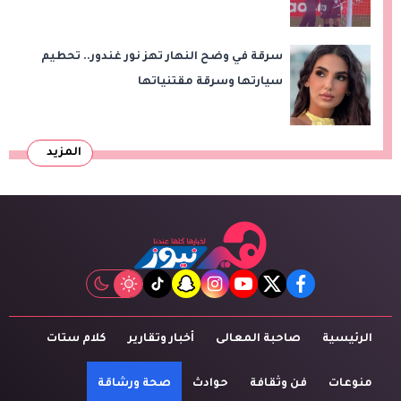
سرقة في وضح النهار تهز نور غندور.. تحطيم
سيارتها وسرقة مقتنياتها
المزيد
tiktok
snapchat
instagram
youtube
twitter
facebook
الرئيسية
صاحبة المعالى
أخبار وتقارير
كلام ستات
منوعات
فن وثقافة
حوادث
صحة ورشاقة