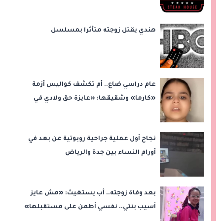
على بُعد 50 متر»
هندي يقتل زوجته متأثرا بمسلسل
عام دراسي ضاع.. أم تكشف كواليس أزمة
«كارما» وشقيقها: «عايزة حق ولادي في
التعليم»
نجاح أول عملية جراحية روبوتية عن بعد في
أورام النساء بين جدة والرياض
بعد وفاة زوجته.. أب يستغيث: «مش عايز
أسيب بنتي.. نفسي أطمن على مستقبلها»