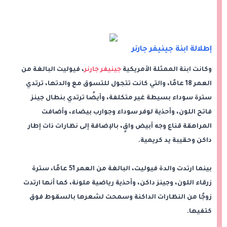
إطلالة ابنة جينيفر جارنر
وكانت ابنة الممثلة الأمريكية
جينيفر جارنر
، فيوليت البالغة من
العمر 18 عامًا، والتي كانت تتجول للتسوق مع والدتها، ترتدي
سترة سوداء بسيطة غير متكلفة، وأيضًا ترتدي بنطال جينز
فاتح اللون، وأحذية لوفر سوداء وجوارب بيضاء، وأضافت
المراهقة قناع وجه أبيض واقٍ، بالإضافة إلى نظارات ذات إطار
داكن وحقيبة يد كريمية.
بينما ارتدت والدة فيوليت، البالغة من العمر 51 عامًا، سترة
زرقاء اللون، وجينز داكن، وأحذية رياضية ملونة، كما أنها ارتدت
زوجًا من النظارات الداكنة وسمحت لشعرها بالسقوط فوق
كتفيها.