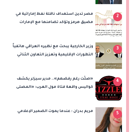
مصر تدين استهداف ناقلة نفط إماراتية في
2
مضيق هرمز وتؤكد تضامنها مع الإمارات
وزير الخارجية يبحث مع نظيره العراقي هاتفياً
3
التطورات الإقليمية وتعزيز التعاون الثنائي
«صلّت رغم رفضهم».. مدير سيزلر يكشف
4
كواليس واقعة فتاة مول العرب: «المصلى
على بُعد 50 متر»
مريم بدران : عندما يموت الضمير الإعلامي
5