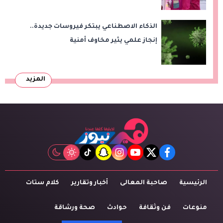
الذكاء الاصطناعي يبتكر فيروسات جديدة..
إنجاز علمي يثير مخاوف أمنية
المزيد
tiktok
snapchat
instagram
youtube
twitter
facebook
الرئيسية
صاحبة المعالى
أخبار وتقارير
كلام ستات
منوعات
فن وثقافة
حوادث
صحة ورشاقة