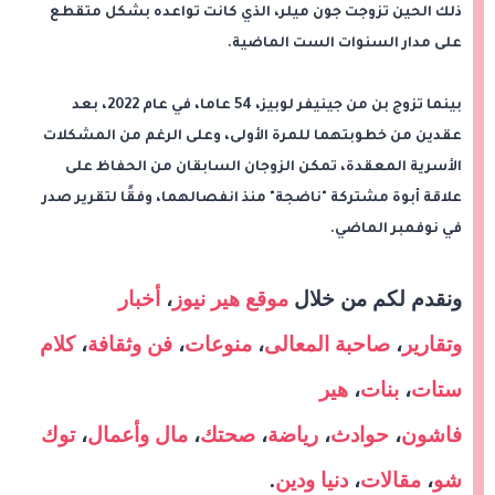
ذلك الحين تزوجت جون ميلر، الذي كانت تواعده بشكل متقطع
على مدار السنوات الست الماضية.
بينما تزوج بن من جينيفر لوبيز، 54 عاما، في عام 2022، بعد
عقدين من خطوبتهما للمرة الأولى، وعلى الرغم من المشكلات
الأسرية المعقدة، تمكن الزوجان السابقان من الحفاظ على
علاقة أبوة مشتركة "ناضجة" منذ انفصالهما، وفقًا لتقرير صدر
في نوفمبر الماضي.
ونقدم لكم من خلال
موقع هير نيوز
،
أخبار
وتقارير
،
صاحبة المعالى
،
منوعات
،
فن وثقافة
،
كلام
ستات
،
بنات
،
هير
فاشون
،
حوادث
،
رياضة
،
صحتك
،
مال وأعمال
،
توك
شو
،
مقالات
،
دنيا ودين
.