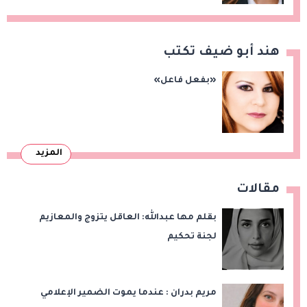
هند أبو ضيف تكتب
«بفعل فاعل»
المزيد
مقالات
بقلم مها عبدالله: العاقل يتزوج والمعازيم
لجنة تحكيم
مريم بدران : عندما يموت الضمير الإعلامي