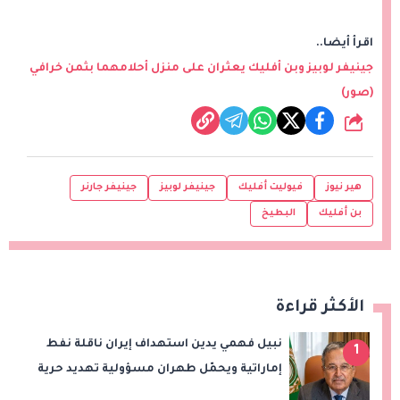
اقرأ أيضا..
جينيفر لوبيز وبن أفليك يعثران على منزل أحلامهما بثمن خرافي
(صور)
شارك
هير نيوز
فيوليت أفليك
جينيفر لوبيز
جينيفر جارنر
بن أفليك
البطيخ
الأكثر قراءة
نبيل فهمي يدين استهداف إيران ناقلة نفط
1
إماراتية ويحمّل طهران مسؤولية تهديد حرية
الملاحة بمضيق هرمز