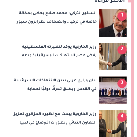
الأكثر قراءة
السفير التركي: محمد صلاح يحظى بمكانة
1
خاصة في تركيا.. وانضمامه لطرابزون سبور
سيعزز طموحات النادي
وزير الخارجية يؤكد لنظيرته الفلسطينية
2
رفض مصر للانتهاكات الإسرائيلية ودعم
إقامة الدولة الفلسطينية
بيان وزاري عربي يدين الانتهاكات الإسرائيلية
3
في القدس ويطلق تحركًا دوليًا لحماية
المقدسات ودعم الدولة الفلسطينية
وزير الخارجية يبحث مع نظيره الجزائري تعزيز
4
التعاون الثنائي وتطورات الأوضاع في ليبيا