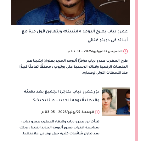
عمرو دياب يطرح ألبومه «ابتدينا» ويتعاون لأول مرة مع
أبنائه في دويتو غنائي
الخميس 03/يوليو/2025 - 07:31 م
طرح المطرب عمرو دياب مؤخرًا ألبومه الجديد بعنوان ابتدينا عبر
المنصات الرقمية وقناته الرسمية على يوتيوب ، محققًا تفاعلًا كبيرًا
منذ اللحظات الأولى لإصداره.
نور عمرو دياب تفاجئ الجميع بعد تهنئة
والدها بألبومه الجديد.. ماذا يحدث؟
الجمعة 27/يونيو/2025 - 03:05 م
هنأت نور عمرو دياب والدها، المطرب عمرو دياب،
بمناسبة اقتراب صدور ألبومه الجديد ابتدينا ، وذلك
بعد تداول شائعات كثيرة حول توتر في علاقتهما.