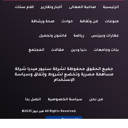
الرئيسية
صاحبة المعالى
أخبار وتقارير
كلام ستات
منوعات
فن وثقافة
حوادث
صحة ورشاقة
عقارات وبيزنس
رياضة
فاشون وتجميل
بنات وجامعات
دنيا ودين
مقالات
المجتمع
جميع الحقوق محفوظة لشركة سنيور ميديا شركة
مساهمة مصرية وتخضع لشروط وإتفاق وسياسة
الإستخدام
من نحن
سياسة الخصوصية
اتصل بنا
©2025 هير نيوز All Rights Reserved.
Powered by