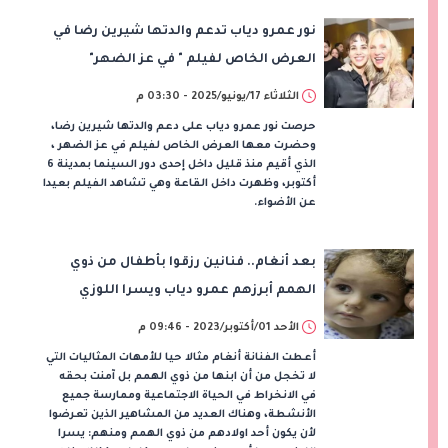
نور عمرو دياب تدعم والدتها شيرين رضا في
العرض الخاص لفيلم " في عز الضهر"
الثلاثاء 17/يونيو/2025 - 03:30 م
حرصت نور عمرو دياب على دعم والدتها شيرين رضا،
وحضرت معها العرض الخاص لفيلم في عز الضهر ،
الذي أقيم منذ قليل داخل إحدى دور السينما بمدينة 6
أكتوبر، وظهرت داخل القاعة وهي تشاهد الفيلم بعيدا
عن الأضواء.
بعد أنغام.. فنانين رزقوا بأطفال من ذوي
الهمم أبرزهم عمرو دياب ويسرا اللوزي
الأحد 01/أكتوبر/2023 - 09:46 م
أعطت الفنانة أنغام مثالا حيا للأمهات المثاليات التي
لا تخجل من أن ابنها من ذوي الهمم بل آمنت بحقه
في الانخراط في الحياة الاجتماعية وممارسة جميع
الأنشطة، وهناك العديد من المشاهير الذين تعرضوا
لأن يكون أحد اولادهم من ذوي الهمم ومنهم: يسرا