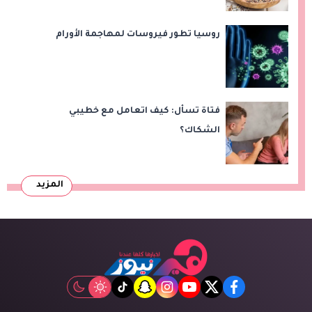
روسيا تطور فيروسات لمهاجمة الأورام
فتاة تسأل: كيف اتعامل مع خطيبي
الشكاك؟
المزيد
tiktok
snapchat
instagram
youtube
twitter
facebook