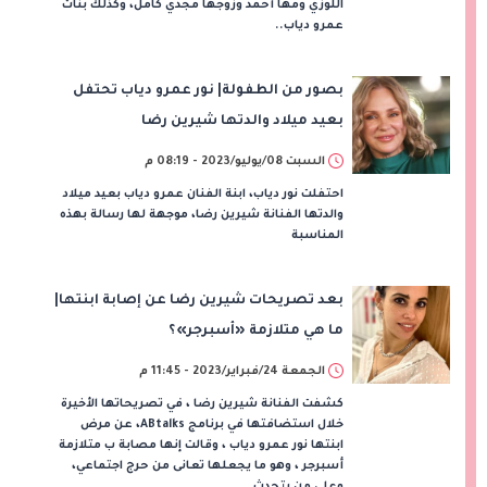
اللوزي ومها أحمد وزوجها مجدي كامل، وكذلك بنات
عمرو دياب..
بصور من الطفولة| نور عمرو دياب تحتفل
بعيد ميلاد والدتها شيرين رضا
السبت 08/يوليو/2023 - 08:19 م
احتفلت نور دياب، ابنة الفنان عمرو دياب بعيد ميلاد
والدتها الفنانة شيرين رضا، موجهة لها رسالة بهذه
المناسبة
بعد تصريحات شيرين رضا عن إصابة ابنتها|
ما هي متلازمة «أسبرجر»؟
الجمعة 24/فبراير/2023 - 11:45 م
كشفت الفنانة شيرين رضا ، في تصريحاتها الأخيرة
خلال استضافتها في برنامج ABtalks، عن مرض
ابنتها نور عمرو دياب ، وقالت إنها مصابة ب متلازمة
أسبرجر ، وهو ما يجعلها تعانى من حرج اجتماعي،
وعلى من يتحدث ...