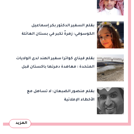
بقلم السفير الدكتور بكر إسماعيل
الكوسوفي: زهرةٌ تكبر في بستان العائلة
بقلم فيناي كواترا سفير الهند لدى الولايات
المتحدة : معاهدة دمرتها باكستان قبل
وقت طويل من تعليق الهند العمل بها
بقلم منصور الضبعان: لا تساهل مع
الأخطاء الإملائية
المزيد