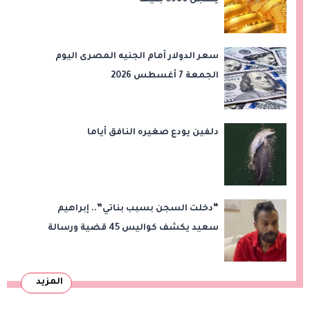
سعر الدولار أمام الجنيه المصرى اليوم
الجمعة 7 أغسطس 2026
دلفين يودع صغيره النافق أياما
“دخلت السجن بسبب بناتي”.. إبراهيم
سعيد يكشف كواليس 45 قضية ورسالة
مؤثرة لابنتيه
المزيد