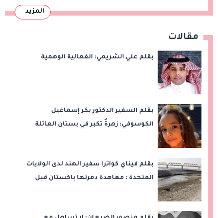
المزيد
مقالات
بقلم علي الشريمي: الفعالية الوهمية
بقلم السفير الدكتور بكر إسماعيل
الكوسوفي: زهرةٌ تكبر في بستان العائلة
بقلم فيناي كواترا سفير الهند لدى الولايات
المتحدة : معاهدة دمرتها باكستان قبل
وقت طويل من تعليق الهند العمل بها
بقلم منصور الضبعان: لا تساهل مع