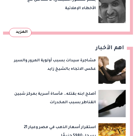
الأخطاء الإملائية
المزيد
اهم الأخبار
مشاجرة سيدات بسبب أولوية المرور والسير
عكس الاتجاه بالشيخ زايد
أصلح ابنه بقتله.. مأساة أسرية بمركز شبين
القناطر بسبب المخدرات
استقرار أسعار الذهب في مصر وعيار 21
يسجل 5980 جنيهًا