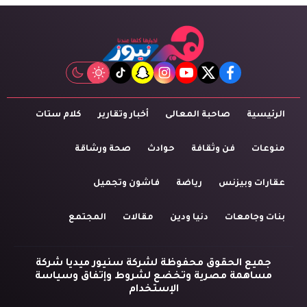
tiktok
snapchat
instagram
youtube
twitter
facebook
الرئيسية
صاحبة المعالى
أخبار وتقارير
كلام ستات
منوعات
فن وثقافة
حوادث
صحة ورشاقة
عقارات وبيزنس
رياضة
فاشون وتجميل
بنات وجامعات
دنيا ودين
مقالات
المجتمع
جميع الحقوق محفوظة لشركة سنيور ميديا شركة
مساهمة مصرية وتخضع لشروط وإتفاق وسياسة
الإستخدام