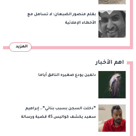
بقلم منصور الضبعان: لا تساهل مع
الأخطاء الإملائية
المزيد
اهم الأخبار
دلفين يودع صغيره النافق أياما
“دخلت السجن بسبب بناتي”.. إبراهيم
سعيد يكشف كواليس 45 قضية ورسالة
مؤثرة لابنتيه