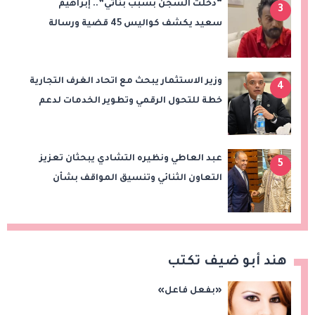
“دخلت السجن بسبب بناتي”.. إبراهيم
3
سعيد يكشف كواليس 45 قضية ورسالة
مؤثرة لابنتيه
وزير الاستثمار يبحث مع اتحاد الغرف التجارية
4
خطة للتحول الرقمي وتطوير الخدمات لدعم
الاستثمار والصادرات
عبد العاطي ونظيره التشادي يبحثان تعزيز
5
التعاون الثنائي وتنسيق المواقف بشأن
قضايا الإقليم
هند أبو ضيف تكتب
«بفعل فاعل»