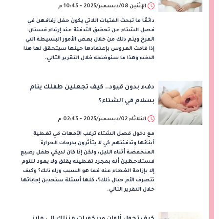
الإثنين 08/ديسمبر/2025 - 10:45 م
دائمًا ما تبحث الفتيات اللاتي يكون حفل زفافهن في
فصل الشتاء عن تحقيق التدفئة عند إرتداء فستان
الفرح ويتم ذلك من خلال بعض الأمور البسيطة التي
إذا قامت العروس بإعتمادها حينها سيتحقق لها هذا
الدفء وهذا ما سنوضحه خلال التقرير التالي.
دفء بدون قيود.. كيف تجعلين طفلك ينام
بسلام في الشتاء؟
الثلاثاء 02/ديسمبر/2025 - 02:45 م
مع دخول فصل الشتاء ترغب الأمهات في تغطية
أبنائها وتدفئتهم كي لا يتأثرون بدرجات الحرارة
المنخفضة أثناء الليل، ولكن إذا كان لديكي طفل رضيع
فستلاحظين أنه بمجرد تغطيته يقلق ولا يعود للنوم
إلا بإزاحة الغطاء عنه فما هو السبب وراء ذلك؟ وكيف
تتصرف الأم حيال ذلك؟، كلها أسئلة ستجدين إجاباتها
خلال التقرير التالي.
كيف تحول ألوان وديكورات منزلك إلى ملاذ