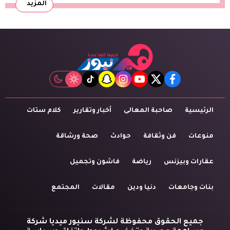
المزيد
tiktok
snapchat
instagram
youtube
twitter
facebook
الرئيسية
صاحبة المعالى
أخبار وتقارير
كلام ستات
منوعات
فن وثقافة
حوادث
صحة ورشاقة
عقارات وبيزنس
رياضة
فاشون وتجميل
بنات وجامعات
دنيا ودين
مقالات
المجتمع
جميع الحقوق محفوظة لشركة سنيور ميديا شركة