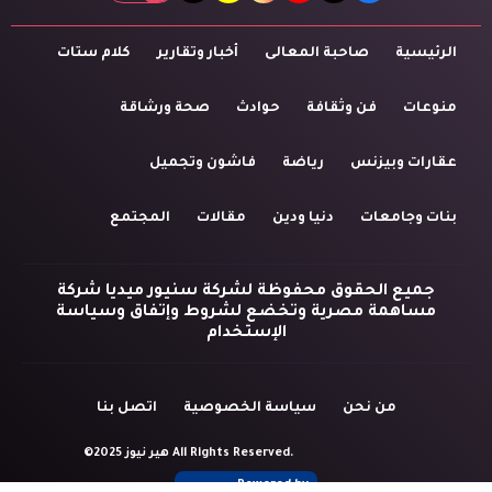
الرئيسية
صاحبة المعالى
أخبار وتقارير
كلام ستات
منوعات
فن وثقافة
حوادث
صحة ورشاقة
عقارات وبيزنس
رياضة
فاشون وتجميل
بنات وجامعات
دنيا ودين
مقالات
المجتمع
جميع الحقوق محفوظة لشركة سنيور ميديا شركة
مساهمة مصرية وتخضع لشروط وإتفاق وسياسة
الإستخدام
من نحن
سياسة الخصوصية
اتصل بنا
©2025 هير نيوز All Rights Reserved.
Powered by