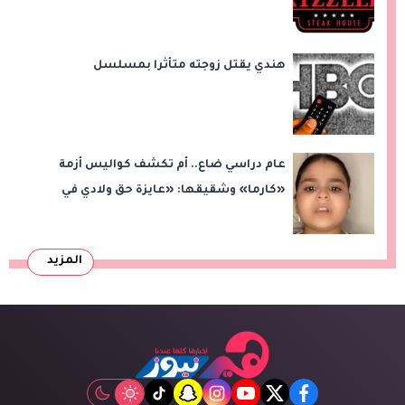
على بُعد 50 متر»
هندي يقتل زوجته متأثرا بمسلسل
عام دراسي ضاع.. أم تكشف كواليس أزمة
«كارما» وشقيقها: «عايزة حق ولادي في
التعليم»
المزيد
tiktok
snapchat
instagram
youtube
twitter
facebook