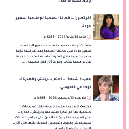
بإجراء عملية جراحية ...
آخر تطورات الحالة الصحية للإعلامية سهير
جودة
الأحد 28/يناير/2024 - 12:58 م
طمأنت الإعلامية مفيدة شيحة جمهور الإعلامية
سهير جودة على حالتها الصحية بعد تعرضها لأزمة
صحية شديدة خلال الفترة الماضية استدعت غيابها
عن برامجها ستات وهو ما أثار قلق محبيها . ...
مفيدة شيحة: لا اهتم بالريتش والغيرة لا
توجد في قاموسي
الأربعاء 13/ديسمبر/2023 - 08:51 م
كشفت الإعلامية مفيدة شيحة خلال تصريحات
صحفية لها عن فكرة اهتمامها بالريتش، كما ردت
على الغيرة بينها وبين القائمين على برنامج الستات
مبيعرفوش يكدبوا، وتفاصيل خطوبة ابنتها التي أثارت
الجدل في الأيام الماضية..