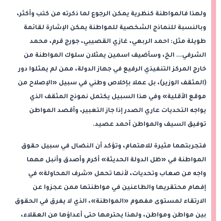
ولهذا فالمواطنة كنظرية يمكن الرجوع لما ذكرته من كتب وأكثر،
وبالنسبة للنماذج الشخصية للمواطنة يمكن الإشارة لقائمة
طويلة مثل: احمد الربعي، غازي القصيبي، جورج قرم، محمد
الشرفي... الخ، وسأضيف اسمين يمثلان سلوك المواطنة من
خارج المركز التنفيذي الرفيع في جهاز الدولة، ممن لم يمثلوا دور
(المثقف الوزير)، بل عملا بإخلاص وطني في سبيل «الإصلاح من
موقع الأقلية» وفي هذا السبيل يكتمل نموذج المثقف الذي
يواجه التحديات عاري الصدر إذا جاز التعبير، وأقصد المواطن
توفيق السيف والمواطن أحمد عصيد.
فتجربتهما مثيرة للاهتمام، وتؤكد أن النضال في سبيل حقوق
المواطنة في «ظل الدولة الحديثة» أكرم وأصدق وأنبل مهما
واجه من صعاب وتحديات، لأنها تحمل «شرف المحاولة» في
إفهام محتقريها والطاعنين في مواطنتها ممن عجزوا عن
الارتقاء لمستوى مفهوم «المواطنة»، الذي لا يفرق في الحقوق
بين مواطن ومواطن، ولهذا يحترمها حتى أعداؤها من العقلاء،