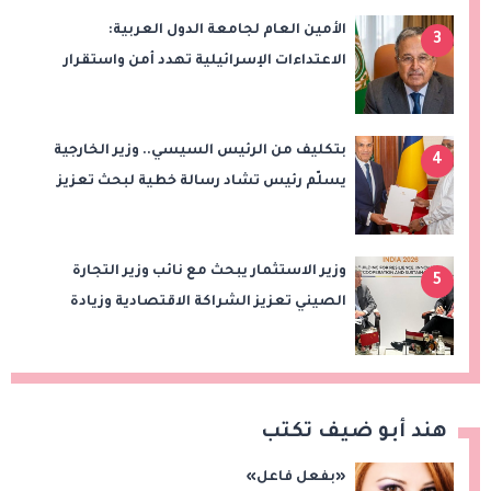
الأمين العام لجامعة الدول العربية:
3
الاعتداءات الإسرائيلية تهدد أمن واستقرار
المنطقة
بتكليف من الرئيس السيسي.. وزير الخارجية
4
يسلّم رئيس تشاد رسالة خطية لبحث تعزيز
الشراكة الاستراتيجية بين البلدين
وزير الاستثمار يبحث مع نائب وزير التجارة
5
الصيني تعزيز الشراكة الاقتصادية وزيادة
الصادرات المصرية على هامش اجتماعات
«بريكس»
هند أبو ضيف تكتب
«بفعل فاعل»