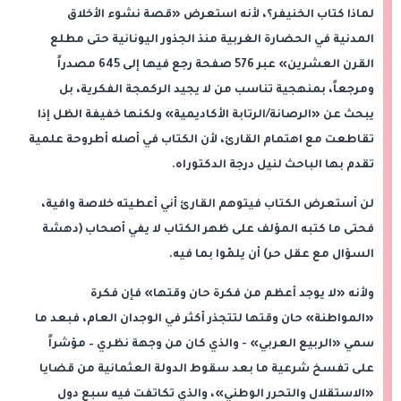
لماذا كتاب الخنيفر؟، لأنه استعرض «قصة نشوء الأخلاق
المدنية في الحضارة الغربية منذ الجذور اليونانية حتى مطلع
القرن العشرين» عبر 576 صفحة رجع فيها إلى 645 مصدراً
ومرجعاً، بمنهجية تناسب من لا يجيد الركمجة الفكرية، بل
يبحث عن «الرصانة/الرتابة الأكاديمية» ولكنها خفيفة الظل إذا
تقاطعت مع اهتمام القارئ، لأن الكتاب في أصله أطروحة علمية
تقدم بها الباحث لنيل درجة الدكتوراه.
لن أستعرض الكتاب فيتوهم القارئ أني أعطيته خلاصة وافية،
فحتى ما كتبه المؤلف على ظهر الكتاب لا يفي أصحاب (دهشة
السؤال مع عقل حر) أن يلمّوا بما فيه.
ولأنه «لا يوجد أعظم من فكرة حان وقتها» فإن فكرة
«المواطنة» حان وقتها لتتجذر أكثر في الوجدان العام، فبعد ما
سمي «الربيع العربي» - والذي كان من وجهة نظري – مؤشراً
على تفسخ شرعية ما بعد سقوط الدولة العثمانية من قضايا
«الاستقلال والتحرر الوطني»، والذي تكاتفت فيه سبع دول