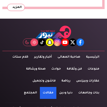
المزيد
tiktok
snapchat
instagram
youtube
twitter
facebook
الرئيسية
صاحبة المعالى
أخبار وتقارير
كلام ستات
منوعات
فن وثقافة
حوادث
صحة ورشاقة
عقارات وبيزنس
رياضة
فاشون وتجميل
بنات وجامعات
دنيا ودين
مقالات
المجتمع