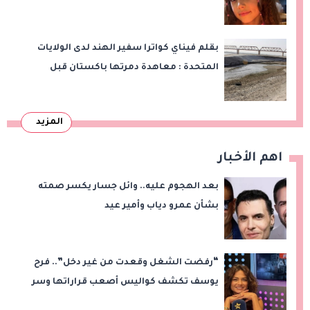
بقلم فيناي كواترا سفير الهند لدى الولايات
المتحدة : معاهدة دمرتها باكستان قبل
وقت طويل من تعليق الهند العمل بها
المزيد
اهم الأخبار
بعد الهجوم عليه.. وائل جسار يكسر صمته
بشأن عمرو دياب وأمير عيد
“رفضت الشغل وقعدت من غير دخل”.. فرح
يوسف تكشف كواليس أصعب قراراتها وسر
اختفائها