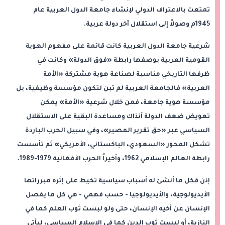
تمتعت بالاعتراف الدولي لإنشاء جامعة الدول العربية عام
1945م وصولاً إلى استقلال آخر دولة عربية.
شرعية جامعة الدول العربية كانت قائمة على مفهوم الهوية
القومية العربية بوصفها رابطة «فوق الدولة» وكانت في
ظرفها التاريخي مناسبة لصناعة هوية مشتركة «الأمة
العربية» فالجامعة العربية لم تبن لتكون مؤسسة وظيفية، بل
مؤسسة هوية جامعة، فمن خلال شرعية «الأمة» يمكن
تعويض ضعف الدولة آنذاك ومساعدة البقية على الاستقلال
السياسي عبر «حق تقرير المصير»، وفي سبيل الحرب الباردة
تشكل المحور «السعودي، الباكستاني، الأمريكي» ثم تأسست
رابطة العالم الإسلامي 1962، وأخيراً الحرب الأفغانية 1979-1989.
إذن فكل ما أنشئ له أسباب سياسية تخيط على إثره مبرراتها
الأيديولوجية، والأيديولوجيا - حسب فهمي - هي كل ما يفصل
الإنسان عن أخيه الإنسان، حتى ولو لبست ثوب العلم كما في
النازية، أو لبست ثوب الدين كما في الإسلام السياسي، ليأتي