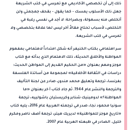
ذلك إلى أن تخصصي الأكاديمي مع تمرسي في كتب الشريعة
جعل ذلك الأسلوب يمسك - كما يقول - بقحف جمجمتي ولن
أتخلص منه بسهولة، وبصراحة: لا أجد في نفسي رغبة في
التخلص، لأسباب تحتاج مقالاً آخر ليس لها علاقة بتخصصي ولا
تمرسي في كتب الشريعة.
سر اهتمامي بكتاب الخنيفر أنه شكل امتداداً لاهتمامي بمفهوم
المواطنة والأخلاق الحديثة، ذلك الاهتمام الذي بدأته مع كتاب
موجز ومهم بعنوان «من الحكيم القديم إلى المواطن الحديث:
دراسات في الثقافة الأخلاقية» لمجموعة من أساتذة الفلسفة
بفرنسا، ترجمة وتعليق محمد مندور، صادر عن لجنة التأليف
والترجمة والنشر عام 1944. ثم جاء كتاب آ خر بعنوان «ما
المواطنة؟» لدومينيك شنابر وكريستيان باشولييه، ترجمة
سونيا محمود نجا، صدر في ترجمته العربية عام 2016، يليه كتاب
«تاريخ موجز للمواطنية» لديريك هيتر، ترجمة آصف ناصر ومكرم
خليل. الصادر في طبعته العربية عام 2007.