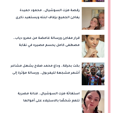
رقصة هزت السوشيال.. محمود حميدة
يفاجئ الجميع بزفاف ابنته ويستعيد ذكرى
من «حرب الفراولة»
قرار مفاجئ ورسالة غامضة من عمرو دياب..
مصطفى كامل يحسم مصيره في نقابة
الموسيقيين
بكت بحرقة.. وداع محمد صلاح يشعل مشاعر
أشهر مشجعة لليفربول.. ورسالة مؤثرة إلى
ناديه الجديد
استغاثة هزت السوشيال.. فنانة مصرية
تتهم شخصًا بالاستيلاء على أموالها
وتكشف مفاجأة