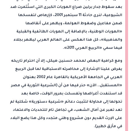
بعد سقوط جدار برلين صراع الهويات الكبرى التي استُثمرت ضد
الشيوعية، لنرى حادثة 11 سبتمبر 2001، كإرهاص لتفسخها
ضمن مفاعيل وضغوط العولمة، ويظهر على أنقاضها
«الهويات الوطنية، بالإضافة إلى الهويات الطائفية والقبلية
والمذهبية»، كل هذا انعكس على العالم العربي ليظهر بجلاء
فيما سمي «الربيع العربي 2011».
ومع كراهية البعض لمحمد حسنين هيكل، إلا أن احترام تاريخه
يفرض علينا الإشارة إلى محاضرته الاستباقية لما قبل الربيع
العربي في الجامعة الأمريكية بالقاهرة عام 2002 بعنوان
«المستقبل.. الآن» حذر فيها من أن (الشرعية الثورية في مصر
قد استنفدت أغراضها وتفسخت بمرور الوقت، خاصة بعد
تحولها إلى محاولة لتثبيت دعائم «شرعية دستورية» شكلية لم
تعد تعبر عن آمال الشعب، في تجاهل تام للتحديات والاعتماد
على الإرث القديم دون مشروع وطني متجدد وكل هذا يضع البلاد
في مأزق خطير).