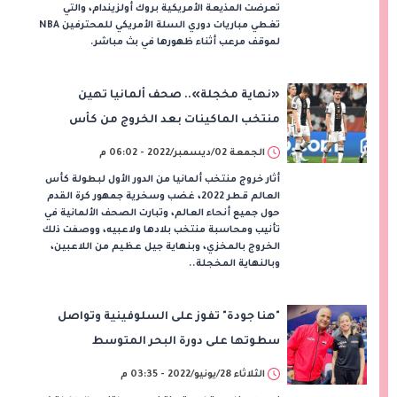
تعرضت المذيعة الأمريكية بروك أولزيندام، والتي
تغطي مباريات دوري السلة الأمريكي للمحترفين NBA
لموقف مرعب أثناء ظهورها في بث مباشر.
«نهاية مخجلة».. صحف ألمانيا تهين
منتخب الماكينات بعد الخروج من كأس
العالم
الجمعة 02/ديسمبر/2022 - 06:02 م
أثار خروج منتخب ألمانيا من الدور الأول لبطولة كأس
العالم قطر 2022، غضب وسخرية جمهور كرة القدم
حول جميع أنحاء العالم، وتبارت الصحف الألمانية في
تأنيب ومحاسبة منتخب بلادها ولاعبيه، ووصفت ذلك
الخروج بالمخزي، وبنهاية جيل عظيم من اللاعبين،
وبالنهاية المخجلة..
"هنا جودة" تفوز على السلوفينية وتواصل
سطوتها على دورة البحر المتوسط
الثلاثاء 28/يونيو/2022 - 03:35 م