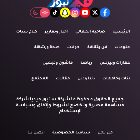
tiktok
snapchat
instagram
youtube
twitter
facebook
الرئيسية
صاحبة المعالى
أخبار وتقارير
كلام ستات
منوعات
فن وثقافة
حوادث
صحة ورشاقة
عقارات وبيزنس
رياضة
فاشون وتجميل
بنات وجامعات
دنيا ودين
مقالات
المجتمع
جميع الحقوق محفوظة لشركة سنيور ميديا شركة
مساهمة مصرية وتخضع لشروط وإتفاق وسياسة
الإستخدام
من نحن
سياسة الخصوصية
اتصل بنا