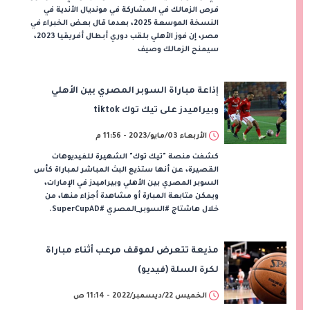
فرص الزمالك في المشاركة في مونديال الأندية في
النسخة الموسعة 2025، بعدما قال بعض الخبراء في
مصر، إن فوز الأهلي بلقب دوري أبطال أفريقيا 2023،
سيمنح الزمالك وصيف
إذاعة مباراة السوبر المصري بين الأهلي
وبيراميدز على تيك توك tiktok
الأربعاء 03/مايو/2023 - 11:56 م
كشفت منصة "تيك توك" الشهيرة للفيديوهات
القصيرة، عن أنها ستذيع البث المباشر لمباراة كأس
السوبر المصري بين الأهلي وبيراميدز في الإمارات،
ويمكن متابعة المبارة أو مشاهدة أجزاء منها، من
خلال هاشتاج #السوبر_المصري #SuperCupAD.
مذيعة تتعرض لموقف مرعب أثناء مباراة
لكرة السلة (فيديو)
الخميس 22/ديسمبر/2022 - 11:14 ص