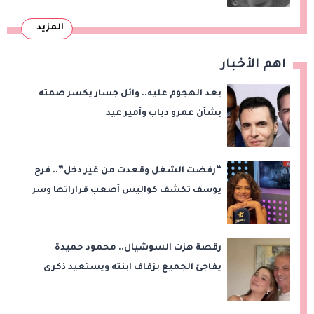
المزيد
اهم الأخبار
بعد الهجوم عليه.. وائل جسار يكسر صمته
بشأن عمرو دياب وأمير عيد
“رفضت الشغل وقعدت من غير دخل”.. فرح
يوسف تكشف كواليس أصعب قراراتها وسر
اختفائها
رقصة هزت السوشيال.. محمود حميدة
يفاجئ الجميع بزفاف ابنته ويستعيد ذكرى
من «حرب الفراولة»