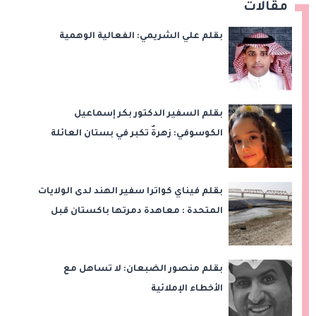
مقالات
بقلم علي الشريمي: الفعالية الوهمية
بقلم السفير الدكتور بكر إسماعيل
الكوسوفي: زهرةٌ تكبر في بستان العائلة
بقلم فيناي كواترا سفير الهند لدى الولايات
المتحدة : معاهدة دمرتها باكستان قبل
وقت طويل من تعليق الهند العمل بها
بقلم منصور الضبعان: لا تساهل مع
الأخطاء الإملائية