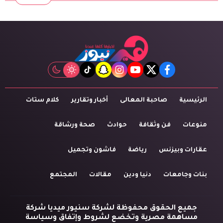
tiktok
snapchat
instagram
youtube
twitter
facebook
الرئيسية
صاحبة المعالى
أخبار وتقارير
كلام ستات
منوعات
فن وثقافة
حوادث
صحة ورشاقة
عقارات وبيزنس
رياضة
فاشون وتجميل
بنات وجامعات
دنيا ودين
مقالات
المجتمع
جميع الحقوق محفوظة لشركة سنيور ميديا شركة
مساهمة مصرية وتخضع لشروط وإتفاق وسياسة