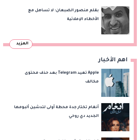
بقلم منصور الضبعان: لا تساهل مع
الأخطاء الإملائية
المزيد
اهم الأخبار
Apple تعيد Telegram بعد حذف محتوى
مخالف
أنغام تختار جدة محطة أولى لتدشين ألبومها
الجديد دي روحي