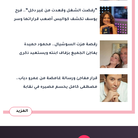
“رفضت الشغل وقعدت من غير دخل”.. فرح
يوسف تكشف كواليس أصعب قراراتها وسر
اختفائها
رقصة هزت السوشيال.. محمود حميدة
يفاجئ الجميع بزفاف ابنته ويستعيد ذكرى
من «حرب الفراولة»
قرار مفاجئ ورسالة غامضة من عمرو دياب..
مصطفى كامل يحسم مصيره في نقابة
الموسيقيين
المزيد