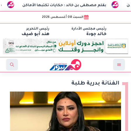
م مصطفى بن خالد : حكايات تكتبها الأماكن
طلاب هندسة الاتصالات بـCIC ينجحون في تصنيع أول «درون» جامعية مصرية بالتعا
السبت 08 أغسطس 2026
رئيس مجلس الأدارة
رئيس التحرير
خالد جودة
هند أبو ضيف
الفنانة بدرية طلبة