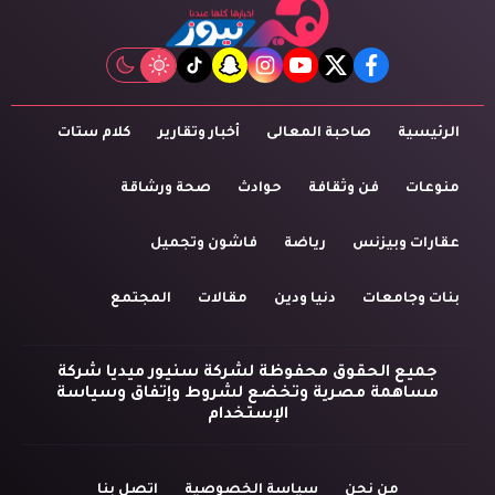
tiktok
snapchat
instagram
youtube
twitter
facebook
الرئيسية
صاحبة المعالى
أخبار وتقارير
كلام ستات
منوعات
فن وثقافة
حوادث
صحة ورشاقة
عقارات وبيزنس
رياضة
فاشون وتجميل
بنات وجامعات
دنيا ودين
مقالات
المجتمع
جميع الحقوق محفوظة لشركة سنيور ميديا شركة
مساهمة مصرية وتخضع لشروط وإتفاق وسياسة
الإستخدام
من نحن
سياسة الخصوصية
اتصل بنا