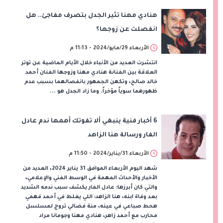
هنادي مهنا تثير الجدل بتصرف مفاجئ.. هل
انفصلت عن زوجها؟
الأربعاء 29/مايو/2024 - 11:13 م
انتشرت العديد من الأنباء خلال الأيام الماضية عن توتر
العلاقة بين الفنانة هنادي مهنا وزوجها الفنان أحمد
خالد صالح، وتكهن الجمهور بانفصالهما بسبب عدم
ظهورهما سوياً مؤخراً. وما زاد الجدل هو ...
6 أخبار فنية ينبغي ألا تفوتك أهمها ندم عادل
الفار ورسالة هنا الزاهد
الأربعاء 31/يناير/2024 - 11:50 م
شهد اليوم الأربعاء الموافق 31 يناير 2024، العديد من
الأخبار والأحداث المهمة في الوسط الفني والإعلامي،
والتي كان أبرزها: عادل الفار يكشف سبب ندمه الشديد
بعد وفاة ابنه، هنا الزاهد: اللي يغلط في أحمد فهمي
هحط صباعي في عينه، منة فضالي تروج لمسلسل
محارب مع أحمد زاهر، هنادي مهنا وجومانا مراد