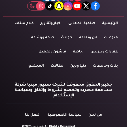
tiktok
snapchat
instagram
youtube
twitter
facebook
الرئيسية
صاحبة المعالى
أخبار وتقارير
كلام ستات
منوعات
فن وثقافة
حوادث
صحة ورشاقة
عقارات وبيزنس
رياضة
فاشون وتجميل
بنات وجامعات
دنيا ودين
مقالات
المجتمع
جميع الحقوق محفوظة لشركة سنيور ميديا شركة
مساهمة مصرية وتخضع لشروط وإتفاق وسياسة
الإستخدام
من نحن
سياسة الخصوصية
اتصل بنا
©2025 هير نيوز All Rights Reserved.