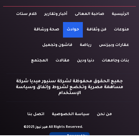
الرئيسية
صاحبة المعالى
أخبار وتقارير
كلام ستات
منوعات
فن وثقافة
حوادث
صحة ورشاقة
عقارات وبيزنس
رياضة
فاشون وتجميل
بنات وجامعات
دنيا ودين
مقالات
المجتمع
جميع الحقوق محفوظة لشركة سنيور ميديا شركة
مساهمة مصرية وتخضع لشروط وإتفاق وسياسة
الإستخدام
من نحن
سياسة الخصوصية
اتصل بنا
©2025 هير نيوز All Rights Reserved.
Powered by