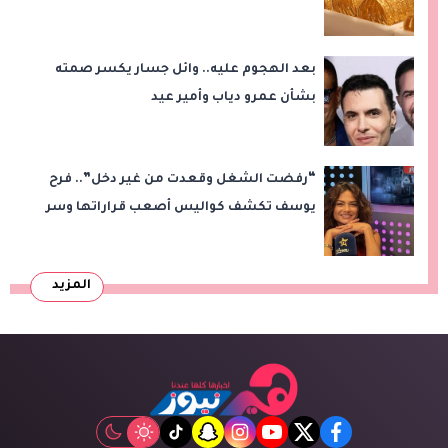
بعد الهجوم عليه.. وائل جسار يكسر صمته
بشأن عمرو دياب وأمير عيد
“رفضت الشغل وقعدت من غير دخل”.. فرح
يوسف تكشف كواليس أصعب قراراتها وسر
اختفائها
المزيد
tiktok
snapchat
instagram
youtube
twitter
facebook