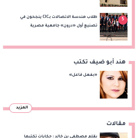
طلاب هندسة الاتصالات بـCIC ينجحون في
5
تصنيع أول «درون» جامعية مصرية
بالتعاون مع وزارة الدفاع وتوظيف تقنيات 6G
هند أبو ضيف تكتب
«بفعل فاعل»
المزيد
مقالات
بقلم مصطفى بن خالد : حكايات تكتبها