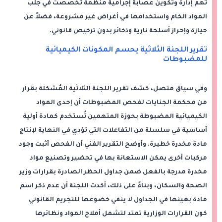
تهم إدارة وتكوين عصابة إجرامية منظمة تخصصت في جلب
المواد الخام واستخدامها في أغراض غير مشروعة، فضلاً عن
حيازة وإحراز أسلحة نارية وذخائر بدون ترخيص قانوني.
تقرير اللجنة الثلاثية يحسم المكونات الكيميائية
للمضبوطات
وفي سياق متصل، كشف تقرير اللجنة الثلاثية المُشكلة بقرار
من محكمة الجنايات لفحص المضبوطات أن إحدى المواد
الكيميائية المضبوطة بحوزة المتهمين تُستخدم كمادة أولية
أساسية في سلسلة من التفاعلات التي تؤدي في النهاية لإنتاج
مادة مخدرة خطيرة. وأوضح التقرير الفني أن الفحص أثبت وجود
مركبات أخرى يمكن الاستعانة بها في تحضير وتصنيع مواد
مخدرة مدرجة بالفعل ضمن جداول الحظر الصادرة بقرارات وزير
الصحة والسكان، وبناءً على ذلك، أكدت اللجنة أن عدم ذكر اسم
مادة بعينها في الجداول لا ينفي خضوعها للتجريم القانوني
كون القرارات الوزارية تمتد لتشمل أملاح المواد ونظائرها