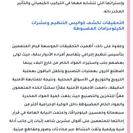
وإستراتها التي تتشابه معها في التركيب الكيميائي والتأثير
المخدر ذاته.
التحقيقات تكشف كواليس التنظيم وعشرات
الكيلوجرامات المضبوطة
وعلاوة على ذلك، أظهرت التحقيقات الموسعة قيام المتهمين
بتأسيس تنظيم إجرامي يتقاسم أفراده الأدوار بدقة، حيث تولى
بعضهم جلب واستيراد المواد الخام من خارج البلاد بينما
اضطلع آخرون بعمليات التصنيع وتكفل الباقون بعملية
الترويج والتوزيع في الأسواق المحلية. ونتيجة للمتابعة الأمنية
الدقيقة، داهمت الأجهزة الأمنية عقارًا سكنيًا اتخذه المتهمون
مقرًّا للتخزين والتصنيع حيث بلغت كمية المواد المخدرة
والمواد الخام المضبوطة داخل الوكرة الإجرامية أكثر من
سبعمائة وخمسين كيلوجرامًا، واعتمت النيابة العامة في قرار
إحالتها للمتهمين على أقوال عشرين شاهد إثبات إلى جانب أدلة
فنية ورقمية وثقت النشاط عبر محادثات وصور ومقاطع مرئية.